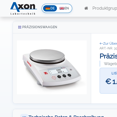
Produktgru
DE
EN
PRÄZISIONSWAAGEN
Zur Über
ART.-NR. 3
Präzi
Wägeber
LI
€ 1