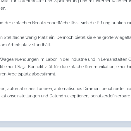
vität für Datentransfer und -speicherung und mit interner Kalibrier
en.
 und der einfachen Benutzeroberfläche lässt sich die PR unglaublich 
 Stellfläche wenig Platz ein. Dennoch bietet sie eine große Wiegefläc
am Arbeitsplatz standhält.
Wägeanwendungen im Labor, in der Industrie und in Lehranstalten G
t einer RS232-Konnektivität für die einfache Kommunikation, einer hi
Ihren Arbeitsplatz abgestimmt.
gen, automatisches Tarieren, automatisches Dimmen, benutzerdefini
ationseinstellungen und Datendruckoptionen, benutzerdefinierbare 