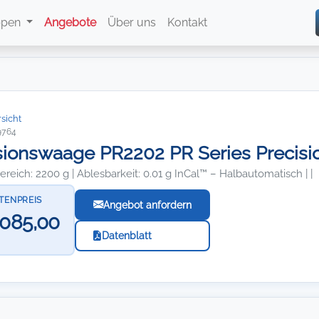
ppen
Angebote
Über uns
Kontakt
sicht
9764
sionswaage PR2202 PR Series Precisi
eich: 2200 g | Ablesbarkeit: 0.01 g InCal™ – Halbautomatisch | |
STENPREIS
Angebot anfordern
.085,00
Datenblatt