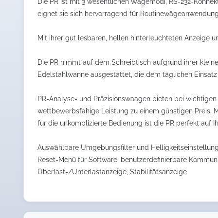
Die PR ist mit 3 wesentlichen Wägemodi, RS-232-Konnekti
eignet sie sich hervorragend für Routinewägeanwendung
Mit ihrer gut lesbaren, hellen hinterleuchteten Anzeige
Die PR nimmt auf dem Schreibtisch aufgrund ihrer kleinen
Edelstahlwanne ausgestattet, die dem täglichen Einsatz 
PR-Analyse- und Präzisionswaagen bieten bei wichtigen 
wettbewerbsfähige Leistung zu einem günstigen Preis. Mi
für die unkomplizierte Bedienung ist die PR perfekt auf 
Auswählbare Umgebungsfilter und Helligkeitseinstellun
Reset-Menü für Software, benutzerdefinierbare Kommunik
Überlast-/Unterlastanzeige, Stabilitätsanzeige