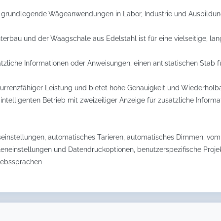
ür grundlegende Wägeanwendungen in Labor, Industrie und Ausbildun
bau und der Waagschale aus Edelstahl ist für eine vielseitige, lang
usätzliche Informationen oder Anweisungen, einen antistatischen Stab
urrenzfähiger Leistung und bietet hohe Genauigkeit und Wiederholba
ür intelligenten Betrieb mit zweizeiliger Anzeige für zusätzliche Inf
einstellungen, automatisches Tarieren, automatisches Dimmen, vom
leneinstellungen und Datendruckoptionen, benutzerspezifische Projek
riebssprachen