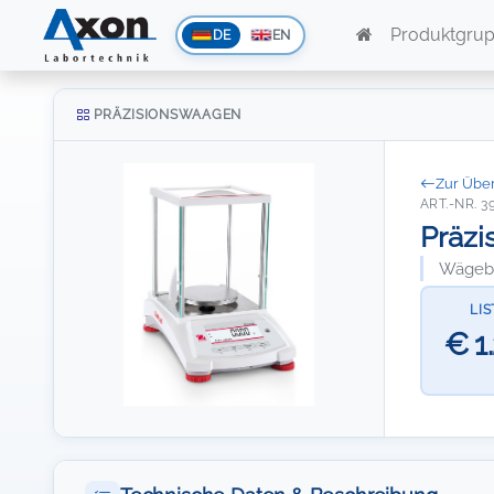
Produktgru
DE
EN
PRÄZISIONSWAAGEN
Zur Über
ART.-NR. 3
Präzi
Wägeber
LI
€ 1