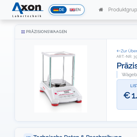
Produktgru
DE
EN
PRÄZISIONSWAAGEN
Zur Über
ART.-NR. 3
Präzi
Wägeber
LI
€ 1