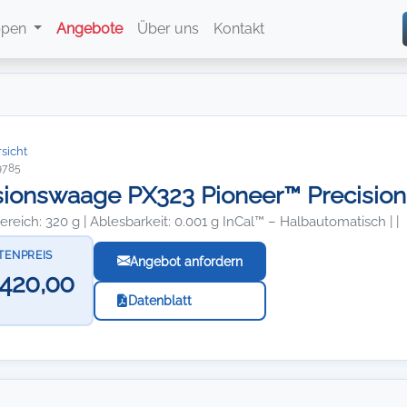
ppen
Angebote
Über uns
Kontakt
sicht
9785
sionswaage PX323 Pioneer™ Precision
eich: 320 g | Ablesbarkeit: 0.001 g InCal™ – Halbautomatisch | |
STENPREIS
Angebot anfordern
.420,00
Datenblatt