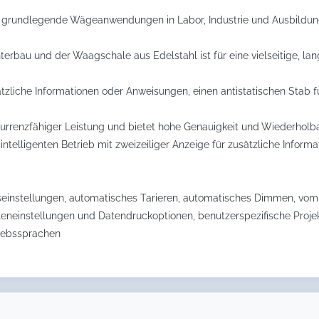
ür grundlegende Wägeanwendungen in Labor, Industrie und Ausbildun
bau und der Waagschale aus Edelstahl ist für eine vielseitige, lang
usätzliche Informationen oder Anweisungen, einen antistatischen Stab
urrenzfähiger Leistung und bietet hohe Genauigkeit und Wiederholba
ür intelligenten Betrieb mit zweizeiliger Anzeige für zusätzliche Inf
einstellungen, automatisches Tarieren, automatisches Dimmen, vom
leneinstellungen und Datendruckoptionen, benutzerspezifische Projek
riebssprachen