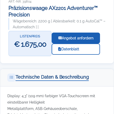
ART.-NR. 39804
Präzisionswaage AX2201 Adventurer™
Precision
Wägebereich: 2200 g | Ablesbarkeit: 0.1 g AutoCal™ –
Automatisch | |
LISTENPREIS
Angebot anfordern
€ 1.675,00
Datenblatt
Technische Daten & Beschreibung
Display: 4,3" (109 mm) farbiger VGA-Touchscreen mit
einstellbarer Helligkeit
Metallplattform, ASB-Gehäuseoberschale,