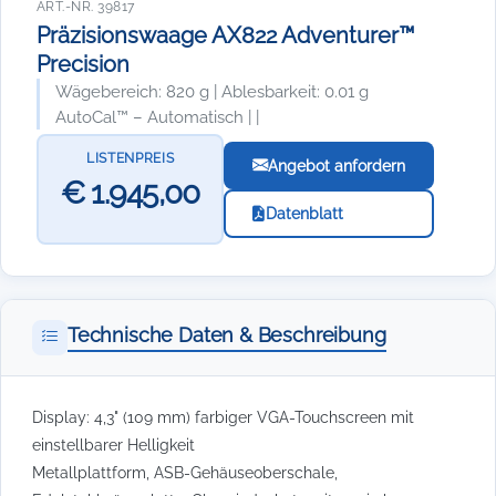
ART.-NR. 39817
Präzisionswaage AX822 Adventurer™
Precision
Wägebereich: 820 g | Ablesbarkeit: 0.01 g
AutoCal™ – Automatisch | |
LISTENPREIS
Angebot anfordern
€ 1.945,00
Datenblatt
Technische Daten & Beschreibung
Display: 4,3" (109 mm) farbiger VGA-Touchscreen mit
einstellbarer Helligkeit
Metallplattform, ASB-Gehäuseoberschale,