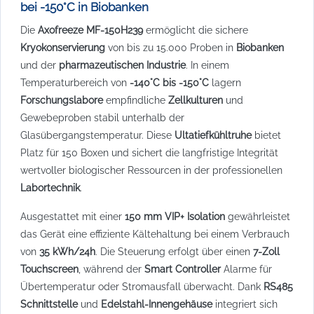
bei -150°C in Biobanken
Die
Axofreeze MF-150H239
ermöglicht die sichere
Kryokonservierung
von bis zu 15.000 Proben in
Biobanken
und der
pharmazeutischen Industrie
. In einem
Temperaturbereich von
-140°C bis -150°C
lagern
Forschungslabore
empfindliche
Zellkulturen
und
Gewebeproben stabil unterhalb der
Glasübergangstemperatur. Diese
Ultatiefkühltruhe
bietet
Platz für 150 Boxen und sichert die langfristige Integrität
wertvoller biologischer Ressourcen in der professionellen
Labortechnik
.
Ausgestattet mit einer
150 mm VIP+ Isolation
gewährleistet
das Gerät eine effiziente Kältehaltung bei einem Verbrauch
von
35 kWh/24h
. Die Steuerung erfolgt über einen
7-Zoll
Touchscreen
, während der
Smart Controller
Alarme für
Übertemperatur oder Stromausfall überwacht. Dank
RS485
Schnittstelle
und
Edelstahl-Innengehäuse
integriert sich