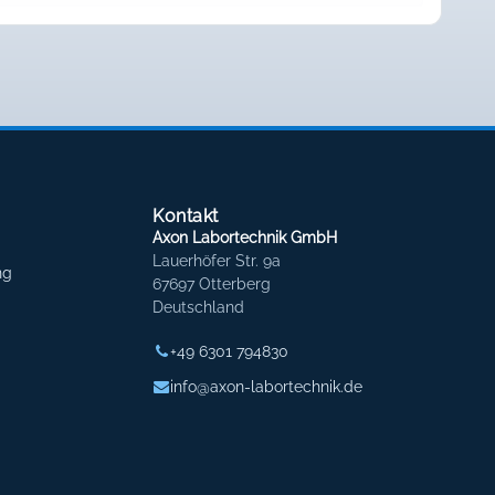
Kontakt
Axon Labortechnik GmbH
Lauerhöfer Str. 9a
ng
67697 Otterberg
Deutschland
+49 6301 794830
info@axon-labortechnik.de