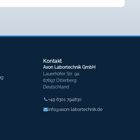
Kontakt
Axon Labortechnik GmbH
Lauerhöfer Str. 9a
ng
67697 Otterberg
Deutschland
+49 6301 794830
info@axon-labortechnik.de