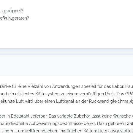
rs geeignet?
iefkühlgeräten?
hränke für eine Vielzahl von Anwendungen speziell für das Labor. H
nd ein effizientes Kältesystem zu einem vernünftigen Preis. Das GR
ühlte Luft wird über einen Luftkanal an der Rückwand gleichmäßig 
r in Edelstahl lieferbar. Das variable Zubehör lässt keine Wünsche
für individuelle Aufbewahrungsbedürfnisse bereit. Dazu gehören Dr
e sind mit umweltfreundlichem, natürlichen Kältemitteln ausgestattet