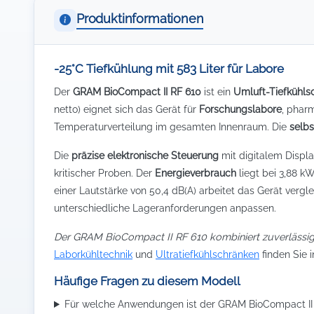
Produktinformationen
-25°C Tiefkühlung mit 583 Liter für Labore
Der
GRAM BioCompact II RF 610
ist ein
Umluft-Tiefkühls
netto) eignet sich das Gerät für
Forschungslabore
, phar
Temperaturverteilung im gesamten Innenraum. Die
selbs
Die
präzise elektronische Steuerung
mit digitalem Displ
kritischer Proben. Der
Energieverbrauch
liegt bei 3,88 k
einer Lautstärke von 50,4 dB(A) arbeitet das Gerät vergle
unterschiedliche Lageranforderungen anpassen.
Der GRAM BioCompact II RF 610 kombiniert zuverlässi
Laborkühltechnik
und
Ultratiefkühlschränken
finden Sie i
Häufige Fragen zu diesem Modell
Für welche Anwendungen ist der GRAM BioCompact II