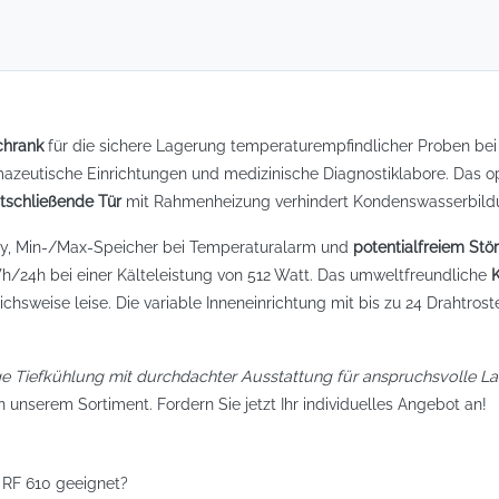
chrank
für die sichere Lagerung temperaturempfindlicher Proben bei
mazeutische Einrichtungen und medizinische Diagnostiklabore. Das op
tschließende Tür
mit Rahmenheizung verhindert Kondenswasserbildun
ay, Min-/Max-Speicher bei Temperaturalarm und
potentialfreiem St
Wh/24h bei einer Kälteleistung von 512 Watt. Das umweltfreundliche
ichsweise leise. Die variable Inneneinrichtung mit bis zu 24 Drahtros
ge Tiefkühlung mit durchdachter Ausstattung für anspruchsvolle 
n unserem Sortiment. Fordern Sie jetzt Ihr individuelles Angebot an!
 RF 610 geeignet?