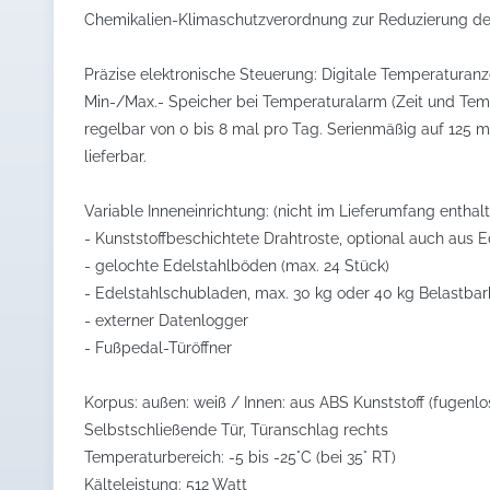
Chemikalien-Klimaschutzverordnung zur Reduzierung des
Präzise elektronische Steuerung: Digitale Temperaturanz
Min-/Max.- Speicher bei Temperaturalarm (Zeit und Temp
regelbar von 0 bis 8 mal pro Tag. Serienmäßig auf 125 
lieferbar.
Variable Inneneinrichtung: (nicht im Lieferumfang enthalt
- Kunststoffbeschichtete Drahtroste, optional auch aus E
- gelochte Edelstahlböden (max. 24 Stück)
- Edelstahlschubladen, max. 30 kg oder 40 kg Belastbark
- externer Datenlogger
- Fußpedal-Türöffner
Korpus: außen: weiß / Innen: aus ABS Kunststoff (fugenlo
Selbstschließende Tür, Türanschlag rechts
Temperaturbereich: -5 bis -25°C (bei 35° RT)
Kälteleistung: 512 Watt