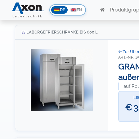
Produktgru
DE
EN
LABORGEFRIERSCHRÄNKE BIS 600 L
Zur Über
ART.-NR. 1
GRAM 
auße
auf Rol
LI
€ 3