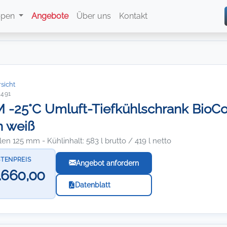
ppen
Angebote
Über uns
Kontakt
sicht
5491
-25°C Umluft-Tiefkühlschrank BioComp
n weiß
len 125 mm - Kühlinhalt: 583 l brutto / 419 l netto
STENPREIS
Angebot anfordern
.660,00
Datenblatt