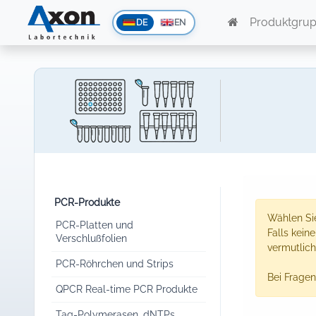
Produktgru
DE
EN
PCR-Produkte
Wählen Sie
PCR-Platten und
Falls kein
Verschlußfolien
vermutlich
PCR-Röhrchen und Strips
Bei Fragen
QPCR Real-time PCR Produkte
Taq-Polymerasen, dNTPs