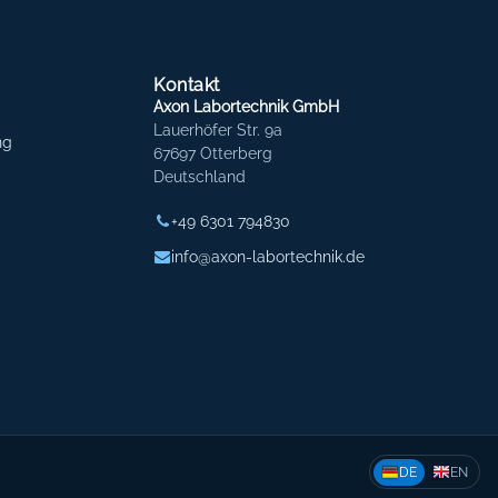
Kontakt
Axon Labortechnik GmbH
Lauerhöfer Str. 9a
ng
67697 Otterberg
Deutschland
+49 6301 794830
info@axon-labortechnik.de
DE
EN