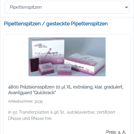
Pipettenspitzen / gesteckte Pipettenspitzen
4800 Präzisionsspitzen 10 µl XL extralang, klar, graduiert,
Avantgµard "Quickrack"
Artikelnummer: 31135
in 50 Transferplatten à 96 St., autoklavierbar, zertifiziert
DNase und RNase frei
Preis: a. A.