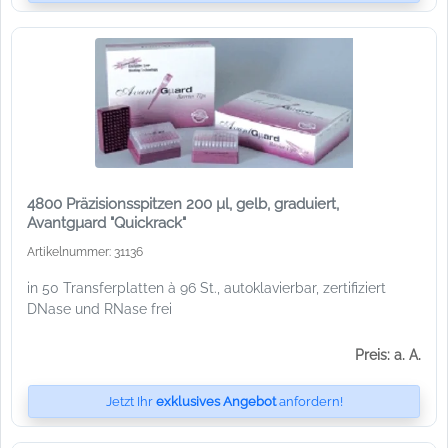
4800 Präzisionsspitzen 200 µl, gelb, graduiert,
Avantgµard "Quickrack"
Artikelnummer: 31136
in 50 Transferplatten à 96 St., autoklavierbar, zertifiziert
DNase und RNase frei
Preis: a. A.
Jetzt Ihr
exklusives Angebot
anfordern!