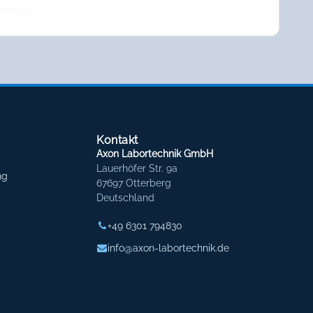
Kontakt
Axon Labortechnik GmbH
Lauerhöfer Str. 9a
ng
67697 Otterberg
Deutschland
+49 6301 794830
info@axon-labortechnik.de