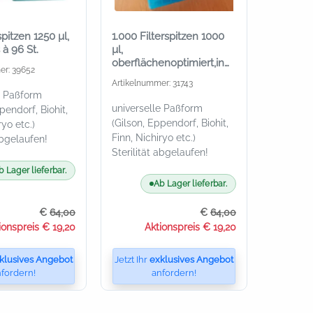
spitzen 1250 µl,
1.000 Filterspitzen 1000
 à 96 St.
µl,
oberflächenoptimiert,in
er: 39652
10 Racks à 100 St.
Artikelnummer: 31743
e Paßform
universelle Paßform
pendorf, Biohit,
(Gilson, Eppendorf, Biohit,
ryo etc.)
Finn, Nichiryo etc.)
abgelaufen!
Sterilität abgelaufen!
b Lager lieferbar.
Ab Lager lieferbar.
€
64,00
€
64,00
ionspreis € 19,20
Aktionspreis € 19,20
klusives Angebot
Jetzt Ihr
exklusives Angebot
fordern!
anfordern!