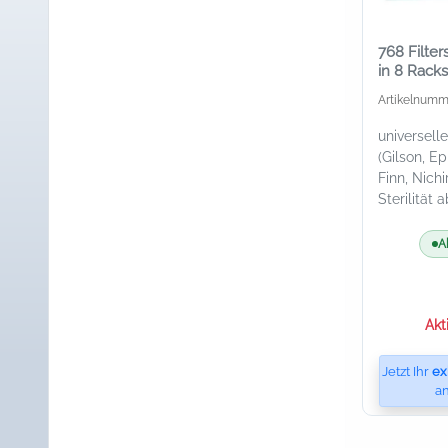
768 Filter
in 8 Racks
Artikelnumm
universell
(Gilson, Ep
Finn, Nichi
Sterilität 
A
Akt
Jetzt Ihr
ex
an