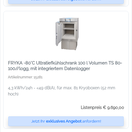
FRYKA -80°C Ultratiefkühlschrank 100 l Volumen TS 80-
100//logg, mit integriertem Datenlogger
Artikelnummer: 15281
4,3 kWh/24h - <49 dB(A), für max. 81 Kryoboxen (52 mm
hoch)
Listenpreis € 9.690,00
Jetzt Ihr
exklusives Angebot
anfordern!