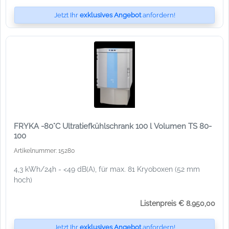
Jetzt Ihr
exklusives Angebot
anfordern!
FRYKA -80°C Ultratiefkühlschrank 100 l Volumen TS 80-
100
Artikelnummer: 15280
4,3 kWh/24h - <49 dB(A), für max. 81 Kryoboxen (52 mm
hoch)
Listenpreis € 8.950,00
Jetzt Ihr
exklusives Angebot
anfordern!