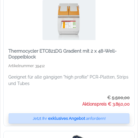
Thermocycler ETC821DG Gradient mit 2 x 48-Well-
Doppelblock
Artikelnummer: 39412
Geeignet für alle gängigen "high profile" PCR-Platten, Strips
und Tubes
€
5.500,00
Aktionspreis € 3.850,00
Jetzt Ihr
exklusives Angebot
anfordern!