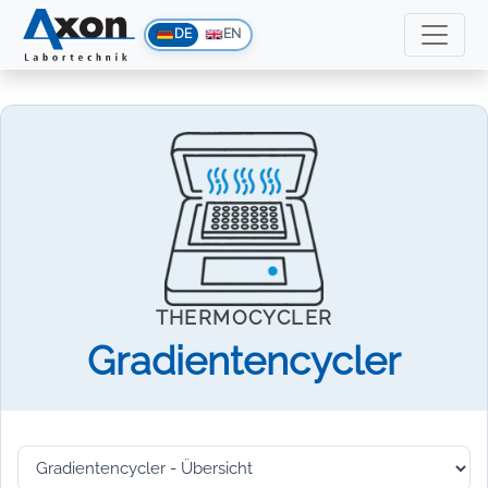
DE
EN
THERMOCYCLER
Gradientencycler