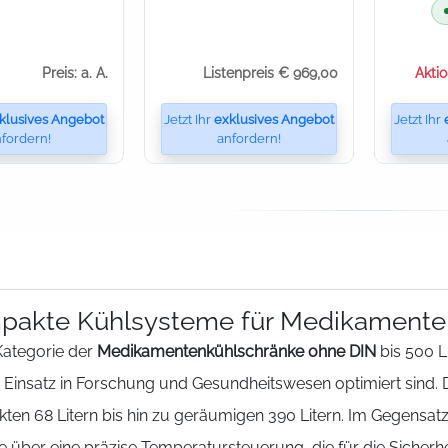
Preis: a. A.
Listenpreis € 969,00
Akti
klusives Angebot
Jetzt Ihr
exklusives Angebot
Jetzt Ihr
fordern!
anfordern!
pakte Kühlsysteme für Medikamente
Kategorie der
Medikamentenkühlschränke ohne DIN
bis 500 Li
n Einsatz in Forschung und Gesundheitswesen optimiert sind.
ten 68 Litern bis hin zu geräumigen 390 Litern. Im Gegensat
 über eine präzise Temperatursteuerung, die für die Sicherhei