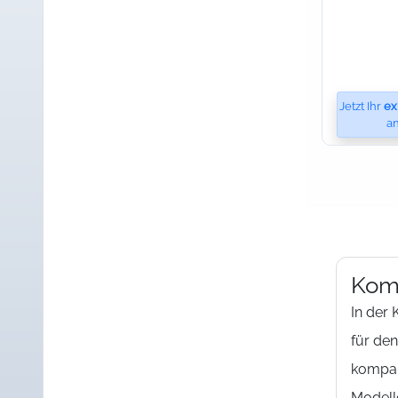
Jetzt Ihr
ex
an
Kom
In der 
für de
kompak
Modelle