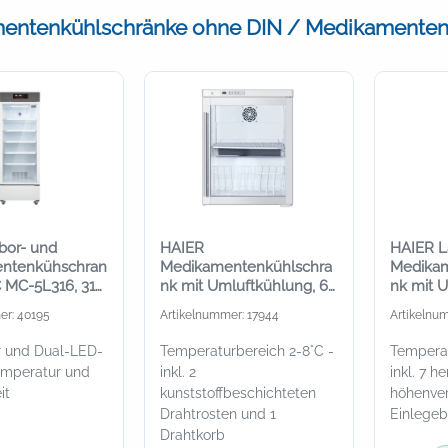
entenkühlschränke ohne DIN / Medikamentenk
bor- und
HAIER
HAIER L
ntenkühschran
Medikamentenkühlschra
Medikam
C MC-5L316, 316
nk mit Umluftkühlung, 68
nk mit 
Liter, Untertischgerät mit
und Glas
er: 40195
Artikelnummer: 17944
Artikelnu
Glastür
r und Dual-LED-
Temperaturbereich 2-8°C -
Temperat
emperatur und
inkl. 2
inkl. 7 h
it
kunststoffbeschichteten
höhenver
Drahtrosten und 1
Einlege
Drahtkorb