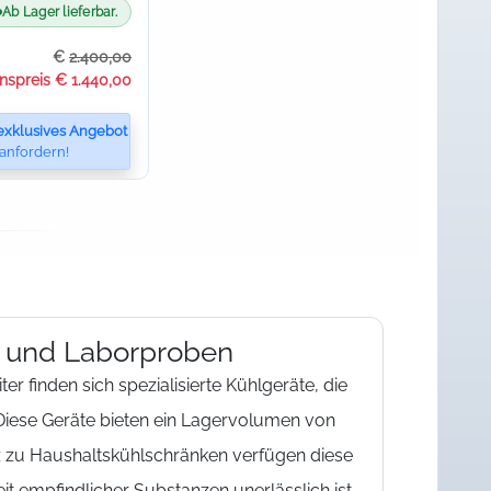
Ab Lager lieferbar.
€
2.400,00
onspreis € 1.440,00
exklusives Angebot
anfordern!
 und Laborproben
ter finden sich spezialisierte Kühlgeräte, die
 Diese Geräte bieten ein Lagervolumen von
z zu Haushaltskühlschränken verfügen diese
t empfindlicher Substanzen unerlässlich ist.