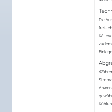
Tech
Die Au
freist
Kälteve
zudem 
Einleg
Abgr
Währen
Stromau
Anwend
gewähr
Kühlung