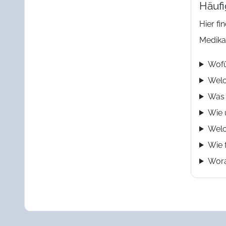
Häuf
Hier f
Medika
Wofü
Welc
Was 
Wie 
Welc
Wie 
Wora