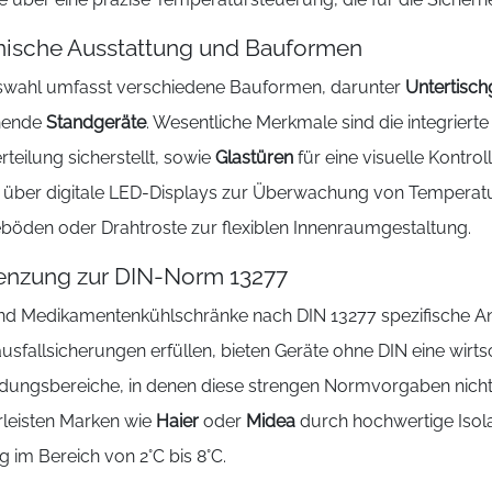
nische Ausstattung und Bauformen
swahl umfasst verschiedene Bauformen, darunter
Untertisch
ehende
Standgeräte
. Wesentliche Merkmale sind die integriert
rteilung sicherstellt, sowie
Glastüren
für eine visuelle Kontro
über digitale LED-Displays zur Überwachung von Temperatur
eböden oder Drahtroste zur flexiblen Innenraumgestaltung.
enzung zur DIN-Norm 13277
d Medikamentenkühlschränke nach DIN 13277 spezifische 
sfallsicherungen erfüllen, bieten Geräte ohne DIN eine wirtsc
ungsbereiche, in denen diese strengen Normvorgaben nicht
leisten Marken wie
Haier
oder
Midea
durch hochwertige Isola
 im Bereich von 2°C bis 8°C.