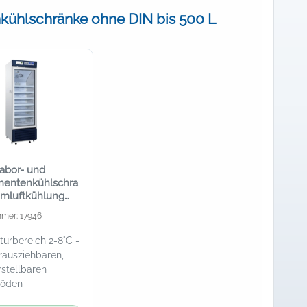
ühlschränke ohne DIN bis 500 L
abor- und
entenkühlschra
Umluftkühlung
tür, 390 Liter
mmer: 17946
urbereich 2-8°C -
erausziehbaren,
stellbaren
böden