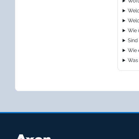
Wofü
Welc
Welc
Wie 
Sind
Wie 
Was 