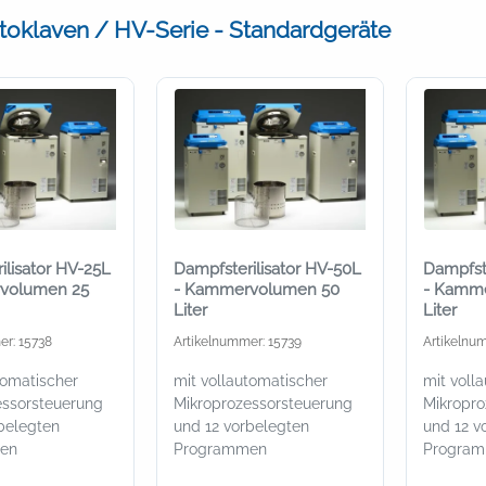
oklaven / HV-Serie - Standardgeräte
ilisator HV-25L
Dampfsterilisator HV-50L
Dampfste
volumen 25
- Kammervolumen 50
- Kamm
Liter
Liter
er: 15738
Artikelnummer: 15739
Artikelnu
tomatischer
mit vollautomatischer
mit voll
essorsteuerung
Mikroprozessorsteuerung
Mikropro
belegten
und 12 vorbelegten
und 12 v
en
Programmen
Progra