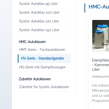
Systec Autoklav 95 Liter
HMC-Aut
Systec Autoklav 100 Liter
Systec Autoklav 120 Liter
Systec Autoklav 150 Liter
HMC-Autoklaven
HMT-Serie - Tischautoklaven
HV-Serie - Standardgeräte
Dampfster
- Kammer
HG-Serie mit Dampferzeuger
Liter
Artikelnumm
Zubehör Autoklaven
mit vollau
Zubehör für Systec-Autoklaven
Mikroproz
und 12 vor
Programm