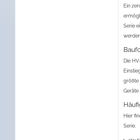
Ein zen
ermögl
Serie e
werden.
Bauf
Die HV-
Einstie
größte 
Geräte 
Häufi
Hier f
Serie.