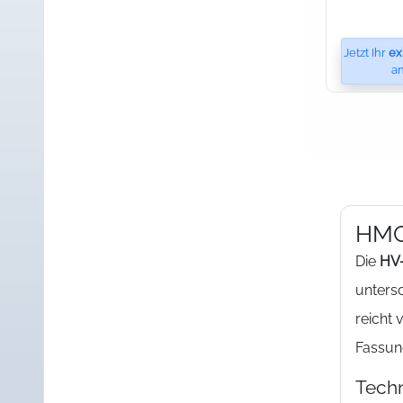
Jetzt Ihr
ex
an
HMC-
Die
HV-
unters
reicht
Fassun
Techn