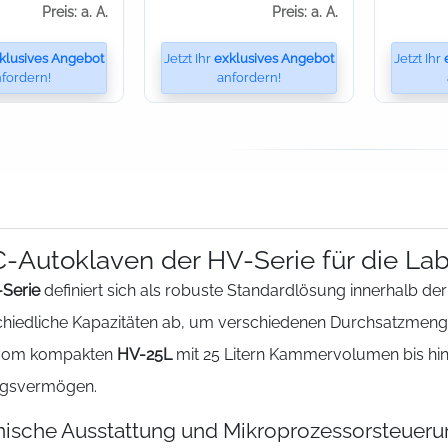
Preis: a. A.
Preis: a. A.
klusives Angebot
Jetzt Ihr
exklusives Angebot
Jetzt Ihr
fordern!
anfordern!
Autoklaven der HV-Serie für die Labo
Serie
definiert sich als robuste Standardlösung innerhalb d
chiedliche Kapazitäten ab, um verschiedenen Durchsatzmeng
 vom kompakten
HV-25L
mit 25 Litern Kammervolumen bis h
gsvermögen.
ische Ausstattung und Mikroprozessorsteuer