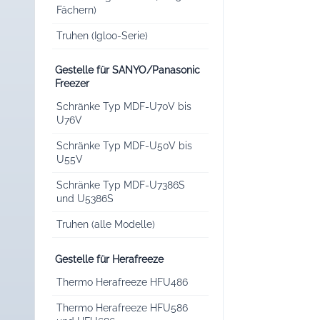
Fächern)
Truhen (Igloo-Serie)
Gestelle für SANYO/Panasonic
Freezer
Schränke Typ MDF-U70V bis
U76V
Schränke Typ MDF-U50V bis
U55V
Schränke Typ MDF-U7386S
und U5386S
Truhen (alle Modelle)
Gestelle für Herafreeze
Thermo Herafreeze HFU486
Thermo Herafreeze HFU586