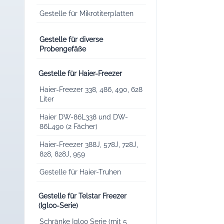
Gestelle für Mikrotiterplatten
Gestelle für diverse
Probengefäße
Gestelle für Haier-Freezer
Haier-Freezer 338, 486, 490, 628
Liter
Haier DW-86L338 und DW-
86L490 (2 Fächer)
Haier-Freezer 388J, 578J, 728J,
828, 828J, 959
Gestelle für Haier-Truhen
Gestelle für Telstar Freezer
(Igloo-Serie)
Schränke Igloo Serie (mit 5