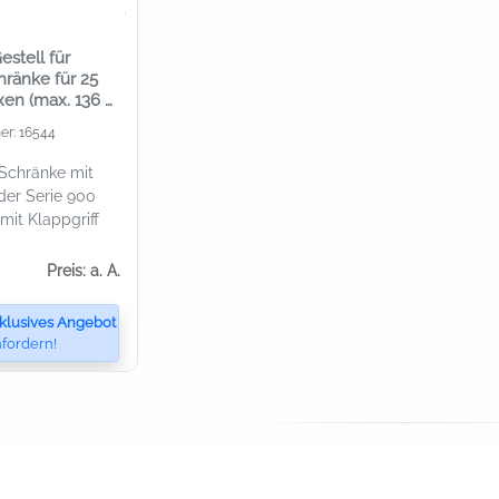
stell für
ränke für 25
xen (max. 136 x
mm)
er: 16544
Schränke mit
 der Serie 900
mit Klappgriff
Preis: a. A.
klusives Angebot
fordern!