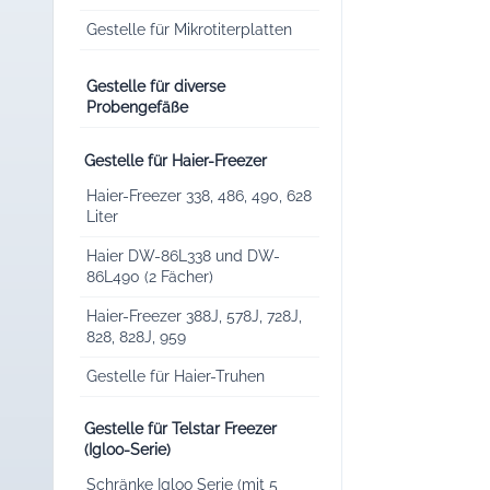
Gestelle für Mikrotiterplatten
Gestelle für diverse
Probengefäße
Gestelle für Haier-Freezer
Haier-Freezer 338, 486, 490, 628
Liter
Haier DW-86L338 und DW-
86L490 (2 Fächer)
Haier-Freezer 388J, 578J, 728J,
828, 828J, 959
Gestelle für Haier-Truhen
Gestelle für Telstar Freezer
(Igloo-Serie)
Schränke Igloo Serie (mit 5