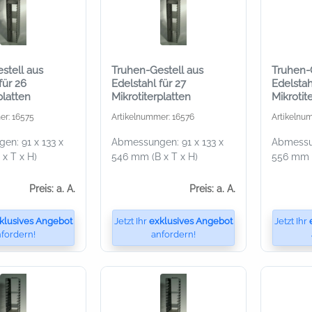
stell aus
Truhen-Gestell aus
Truhen-
für 26
Edelstahl für 27
Edelstah
platten
Mikrotiterplatten
Mikrotit
er: 16575
Artikelnummer: 16576
Artikelnu
n: 91 x 133 x
Abmessungen: 91 x 133 x
Abmessun
x T x H)
546 mm (B x T x H)
556 mm (
Preis: a. A.
Preis: a. A.
klusives Angebot
Jetzt Ihr
exklusives Angebot
Jetzt Ihr
fordern!
anfordern!