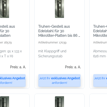
stell aus
Truhen-Gestell aus
Truhen-
für 30
Edelstahl für 30
Edelstah
platten
Mikrotiter-Platten bis 86 x
Mikrotit
128 x 18 mm
er: 16579
Artikelnummer: 17039
Artikelnu
n: 91 x 133 x
mit Klappgriff und
Abmessun
x T x H)
Sicherungsstab
626 mm (
Preis: a. A.
Preis: a. A.
klusives Angebot
Jetzt Ihr
exklusives Angebot
Jetzt Ihr
fordern!
anfordern!