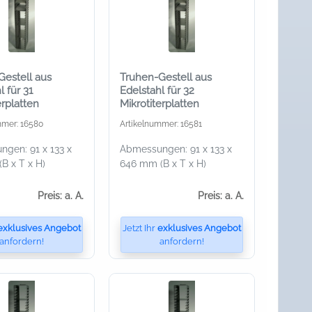
Gestell aus
Truhen-Gestell aus
l für 31
Edelstahl für 32
erplatten
Mikrotiterplatten
mmer: 16580
Artikelnummer: 16581
gen: 91 x 133 x
Abmessungen: 91 x 133 x
B x T x H)
646 mm (B x T x H)
Preis: a. A.
Preis: a. A.
exklusives Angebot
Jetzt Ihr
exklusives Angebot
anfordern!
anfordern!