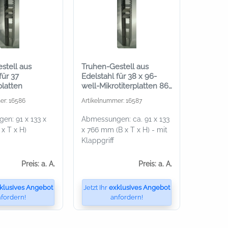
stell aus
Truhen-Gestell aus
für 37
Edelstahl für 38 x 96-
platten
well-Mikrotiterplatten 86
x 128 x 18 mm
er: 16586
Artikelnummer: 16587
n: 91 x 133 x
Abmessungen: ca. 91 x 133
x T x H)
x 766 mm (B x T x H) - mit
Klappgriff
Preis: a. A.
Preis: a. A.
klusives Angebot
Jetzt Ihr
exklusives Angebot
fordern!
anfordern!