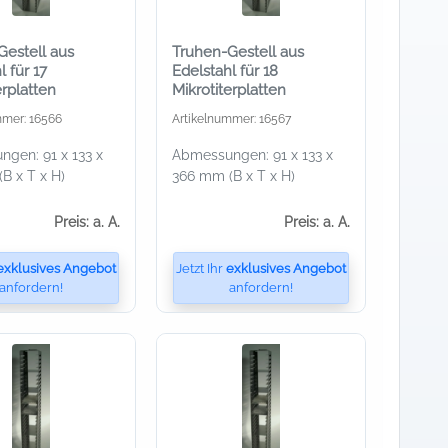
Gestell aus
Truhen-Gestell aus
l für 17
Edelstahl für 18
erplatten
Mikrotiterplatten
mmer: 16566
Artikelnummer: 16567
gen: 91 x 133 x
Abmessungen: 91 x 133 x
B x T x H)
366 mm (B x T x H)
Preis: a. A.
Preis: a. A.
exklusives Angebot
Jetzt Ihr
exklusives Angebot
anfordern!
anfordern!