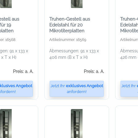
stell aus
Truhen-Gestell aus
Truhen-
für 19
Edelstahl für 20
Edelstah
platten
Mikrotiterplatten
Mikrotit
er: 16568
Artikelnummer: 16569
Artikelnu
n: 91 x 133 x
Abmessungen: 91 x 133 x
Abmessun
x T x H)
406 mm (B x T x H)
426 mm (
Preis: a. A.
Preis: a. A.
klusives Angebot
Jetzt Ihr
exklusives Angebot
Jetzt Ihr
fordern!
anfordern!