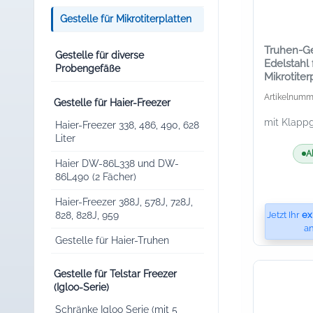
Gestelle für Mikrotiterplatten
Truhen-Ge
Gestelle für diverse
Edelstahl 
Probengefäße
Mikrotiter
128 x 33
Artikelnumm
Gestelle für Haier-Freezer
mit Klappgr
Haier-Freezer 338, 486, 490, 628
Liter
A
Haier DW-86L338 und DW-
86L490 (2 Fächer)
Haier-Freezer 388J, 578J, 728J,
Jetzt Ihr
ex
828, 828J, 959
an
Gestelle für Haier-Truhen
Gestelle für Telstar Freezer
(Igloo-Serie)
Schränke Igloo Serie (mit 5