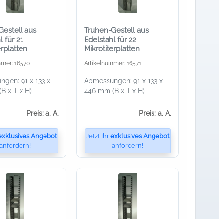
Gestell aus
Truhen-Gestell aus
l für 21
Edelstahl für 22
erplatten
Mikrotiterplatten
mmer: 16570
Artikelnummer: 16571
gen: 91 x 133 x
Abmessungen: 91 x 133 x
B x T x H)
446 mm (B x T x H)
Preis: a. A.
Preis: a. A.
exklusives Angebot
Jetzt Ihr
exklusives Angebot
anfordern!
anfordern!