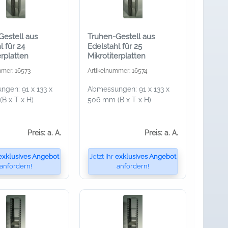
Gestell aus
Truhen-Gestell aus
l für 24
Edelstahl für 25
erplatten
Mikrotiterplatten
mmer: 16573
Artikelnummer: 16574
gen: 91 x 133 x
Abmessungen: 91 x 133 x
B x T x H)
506 mm (B x T x H)
Preis: a. A.
Preis: a. A.
exklusives Angebot
Jetzt Ihr
exklusives Angebot
anfordern!
anfordern!