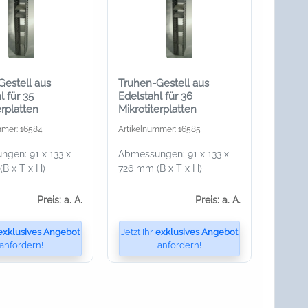
Gestell aus
Truhen-Gestell aus
l für 35
Edelstahl für 36
erplatten
Mikrotiterplatten
mmer: 16584
Artikelnummer: 16585
gen: 91 x 133 x
Abmessungen: 91 x 133 x
B x T x H)
726 mm (B x T x H)
Preis: a. A.
Preis: a. A.
exklusives Angebot
Jetzt Ihr
exklusives Angebot
anfordern!
anfordern!