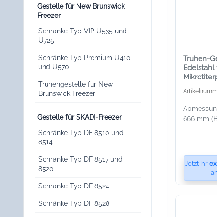
Gestelle für New Brunswick
Freezer
Schränke Typ VIP U535 und
U725
Schränke Typ Premium U410
Truhen-Ge
und U570
Edelstahl 
Mikrotiter
Truhengestelle für New
Artikelnumm
Brunswick Freezer
Abmessunge
Gestelle für SKADI-Freezer
666 mm (B 
Schränke Typ DF 8510 und
8514
Schränke Typ DF 8517 und
Jetzt Ihr
ex
8520
an
Schränke Typ DF 8524
Schränke Typ DF 8528