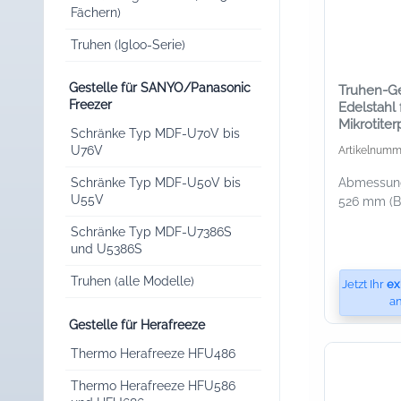
Fächern)
Truhen (Igloo-Serie)
Gestelle für SANYO/Panasonic
Truhen-Ge
Freezer
Edelstahl 
Mikrotiter
Schränke Typ MDF-U70V bis
U76V
Artikelnumm
Abmessunge
Schränke Typ MDF-U50V bis
U55V
526 mm (B 
Schränke Typ MDF-U7386S
und U5386S
Truhen (alle Modelle)
Jetzt Ihr
ex
an
Gestelle für Herafreeze
Thermo Herafreeze HFU486
Thermo Herafreeze HFU586