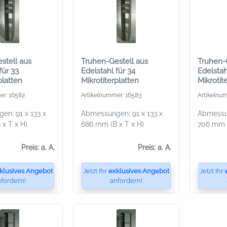
stell aus
Truhen-Gestell aus
Truhen-
für 33
Edelstahl für 34
Edelstah
platten
Mikrotiterplatten
Mikrotit
er: 16582
Artikelnummer: 16583
Artikelnu
n: 91 x 133 x
Abmessungen: 91 x 133 x
Abmessun
x T x H)
686 mm (B x T x H)
706 mm (
Preis: a. A.
Preis: a. A.
klusives Angebot
Jetzt Ihr
exklusives Angebot
Jetzt Ihr
fordern!
anfordern!