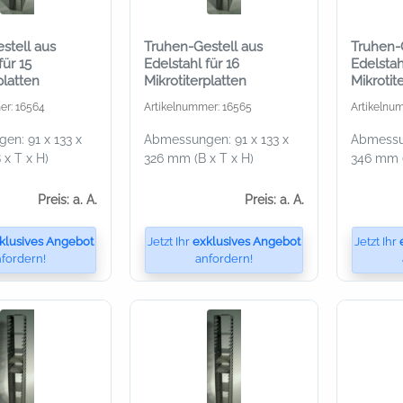
stell aus
Truhen-Gestell aus
Truhen-
für 15
Edelstahl für 16
Edelstah
platten
Mikrotiterplatten
Mikrotit
er: 16564
Artikelnummer: 16565
Artikelnu
n: 91 x 133 x
Abmessungen: 91 x 133 x
Abmessun
x T x H)
326 mm (B x T x H)
346 mm (
Preis: a. A.
Preis: a. A.
klusives Angebot
Jetzt Ihr
exklusives Angebot
Jetzt Ihr
fordern!
anfordern!