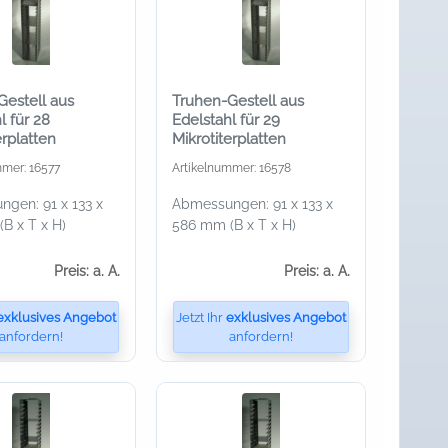
Gestell aus
Truhen-Gestell aus
l für 28
Edelstahl für 29
erplatten
Mikrotiterplatten
mmer: 16577
Artikelnummer: 16578
gen: 91 x 133 x
Abmessungen: 91 x 133 x
B x T x H)
586 mm (B x T x H)
Preis: a. A.
Preis: a. A.
exklusives Angebot
Jetzt Ihr
exklusives Angebot
anfordern!
anfordern!