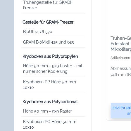
Truhengestelle für SKADI-
Freezer
Gestelle für GRAM-Freezer
BioUltra UL570
Truhen-Ge
GRAM BioMidi 425 und 625
Edelstahl 
Mikrotiter
Kryoboxen aus Polypropylen
Artikelnumm
Höhe 50 mm - 9x9 Raster - mit
Abmessunge
numerischer Kodierung
746 mm (B 
Kryoboxen PP Höhe 50 mm
10x10
Kryoboxen aus Polycarbonat
Jetzt Ihr
ex
Höhe 50 mm - 9x9 Raster
an
Kryoboxen PC Höhe 50 mm
10x10