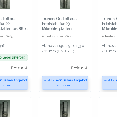
stell aus
Truhen-Gestell aus
Truhen-
für 22
Edelstahl für 23
Edelstah
platten bis 86 x
Mikrotiterplatten
Mikrotit
 mm
er: 16589
Artikelnummer: 16572
Artikelnu
iff
Abmessungen: 91 x 133 x
Abmessun
466 mm (B x T x H)
486 mm (
b Lager lieferbar.
Preis: a. A.
Preis: a. A.
klusives Angebot
Jetzt Ihr
exklusives Angebot
Jetzt Ihr
fordern!
anfordern!