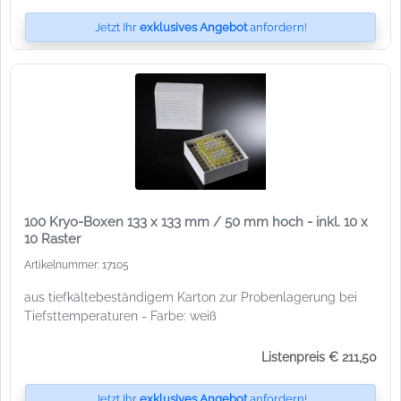
Jetzt Ihr
exklusives Angebot
anfordern!
100 Kryo-Boxen 133 x 133 mm / 50 mm hoch - inkl. 10 x
10 Raster
Artikelnummer: 17105
aus tiefkältebeständigem Karton zur Probenlagerung bei
Tiefsttemperaturen - Farbe: weiß
Listenpreis € 211,50
Jetzt Ihr
exklusives Angebot
anfordern!