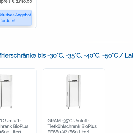
npreis € 2.910,00
klusives Angebot
fordern!
rierschränke bis -30°C, -35°C, -40°C, -50°C / La
°C Umluft-
GRAM -35°C Umluft-
chrank BioPlus
Tiefkühlschrank BioPlus
600 Liter),
EF660-W (660 Liter),