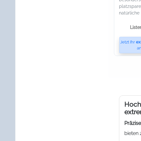
platzspar
natürliche
Liste
Jetzt Ihr
ex
an
Hochw
extre
Präzis
bieten