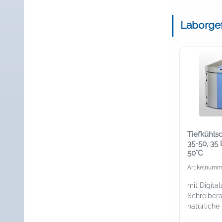
Laborgef
Tiefkühls
35-50, 35 L
50°C
Artikelnumm
mit Digita
Schreiber
natürliche