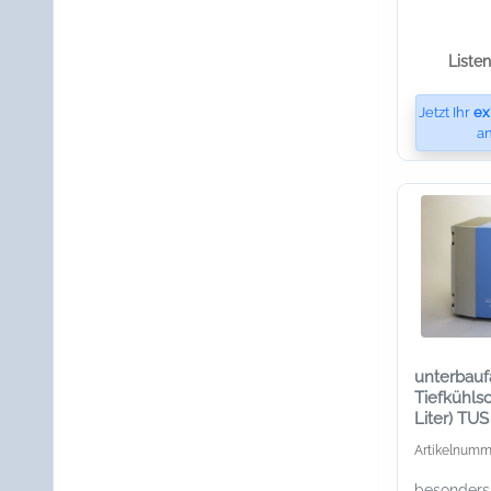
Liste
Jetzt Ihr
ex
an
unterbauf
Tiefkühls
Liter) TUS
Artikelnumm
besonders