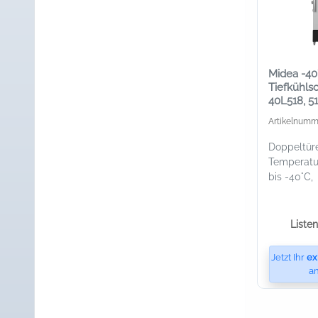
Midea -40
Tiefkühls
40L518, 51
Doppeltür
Artikelnumm
Doppeltüre
Temperatu
bis -40°C,
Liste
Jetzt Ihr
ex
an