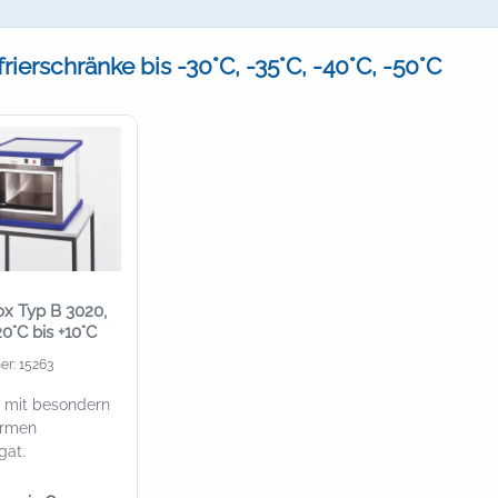
rierschränke bis -30°C, -35°C, -40°C, -50°C
ox Typ B 3020,
20°C bis +10°C
er: 15263
t mit besondern
armen
gat.