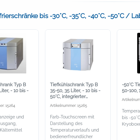
rierschränke bis -30°C, -35°C, -40°C, -50°C / L
chrank Typ B
Tiefkühlschrank Typ B
-50°C Ti
iter, - 10 bis -
35-50, 35 Liter, - 10 bis -
50-100, 
50°C, integrierter
Artikelnu
Datenlogger
er: 15264
Artikelnummer: 15265
Temperat
lanzeige und
Farb-Touchscreen mit
bis -50°C
ausgang,
Darstellung des
Kryobox
 Kältemittel
Temperaturverlaufs und
bedienerfreundlicher