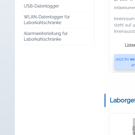
weiß
USB-Datenlogger
Artikelnumm
WLAN-Datenlogger für
Innenraum 
Laborkühlschränke
steht auf 4
Innenauss
Alarmweiterleitung für
Laborkühlschränke
Liste
Jetzt Ihr
ex
an
Laborgef