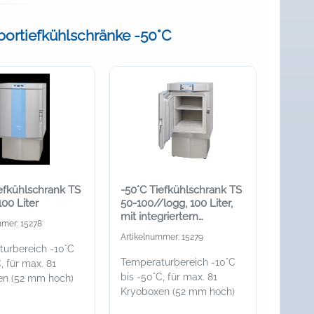
abortiefkühlschränke -50°C
efkühlschrank TS
-50°C Tiefkühlschrank TS
100 Liter
50-100//logg, 100 Liter,
mit integriertem
mmer: 15278
Datenlogger
Artikelnummer: 15279
urbereich -10°C
Temperaturbereich -10°C
, für max. 81
bis -50°C, für max. 81
en (52 mm hoch)
Kryoboxen (52 mm hoch)