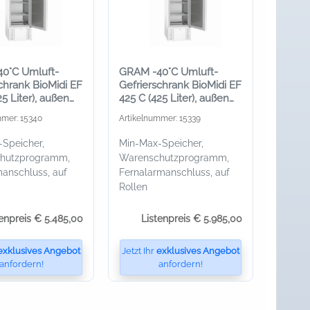
0°C Umluft-
GRAM -40°C Umluft-
chrank BioMidi EF
Gefrierschrank BioMidi EF
25 Liter), außen
425 C (425 Liter), außen
Edelstahl
mmer: 15340
Artikelnummer: 15339
Speicher,
Min-Max-Speicher,
hutzprogramm,
Warenschutzprogramm,
anschluss, auf
Fernalarmanschluss, auf
Rollen
tenpreis € 5.485,00
Listenpreis € 5.985,00
exklusives Angebot
Jetzt Ihr
exklusives Angebot
anfordern!
anfordern!