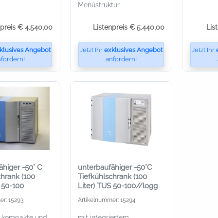
Menüstruktur
npreis € 4.540,00
Listenpreis € 5.440,00
Lis
klusives Angebot
Jetzt Ihr
exklusives Angebot
Jetzt Ihr
fordern!
anfordern!
ähiger -50° C
unterbaufähiger -50°C
chrank (100
Tiefkühlschrank (100
 50-100
Liter) TUS 50-100//logg
er: 15293
Artikelnummer: 15294
 kompakte und
mit integriertem