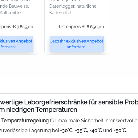
ende Bauweise,
Datenlogger, natürliche
 Kältemittel
Kältemittel
npreis € 7.825,00
Listenpreis € 8.650,00
klusives Angebot
Jetzt Ihr
exklusives Angebot
fordern!
anfordern!
ertige Laborgefrierschränke für sensible Prob
m niedrigen Temperaturen
e Temperaturregelung
für maximale Sicherheit Ihrer wertvoll
 zuverlässige Lagerung bei
-30°C, -35°C, -40°C
und
-50°C
.