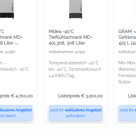
°C
Midea -40°C
GRAM -4
chrank MD-
Tiefkühlschrank MD-
Gefriers
8 Liter -
40L308, 308 Liter
425 L (4
er
weiß
er: 40387
Artikelnummer: 40325
Artikelnu
r -
Temperaturbereich -20°C
Min-Max-
rbereich -20°C
bis -40°C, Stromverbrauch
Warensc
2,4 kWh/Tag
Fernalam
Rollen
npreis € 4.700,00
Listenpreis € 3.200,00
Lis
klusives Angebot
Jetzt Ihr
exklusives Angebot
Jetzt Ihr
fordern!
anfordern!