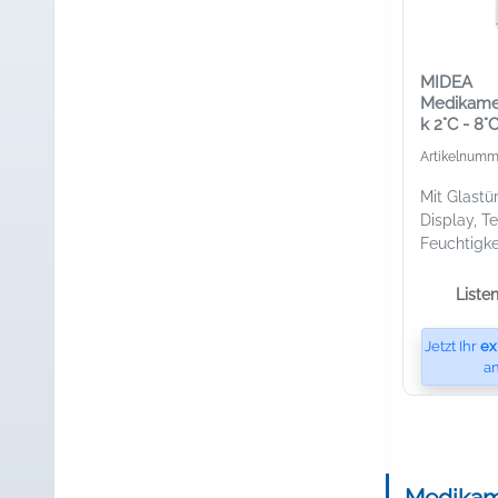
MIDEA
Medikame
k 2°C - 8
606 l
Artikelnumm
Mit Glastü
Display, T
Feuchtigke
Liste
Jetzt Ihr
ex
an
Medikame