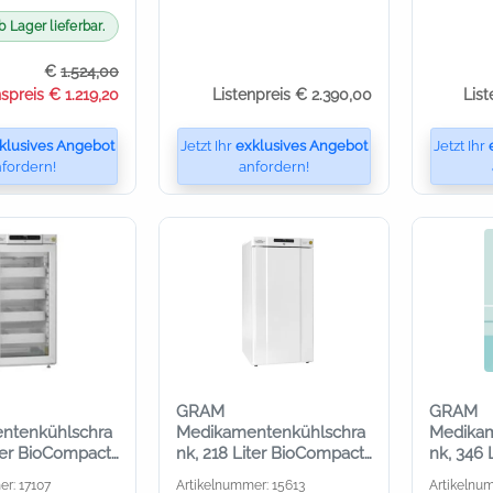
b Lager lieferbar.
€
1.524,00
spreis € 1.219,20
Listenpreis € 2.390,00
List
klusives Angebot
Jetzt Ihr
exklusives Angebot
Jetzt Ihr
fordern!
anfordern!
GRAM
GRAM
ntenkühlschra
Medikamentenkühlschra
Medikam
iter BioCompact
nk, 218 Liter BioCompact
nk, 346 
mit Glastür,
II RR 310, außen Edelstahl
II RR 41
r: 17107
Artikelnummer: 15613
Artikelnu