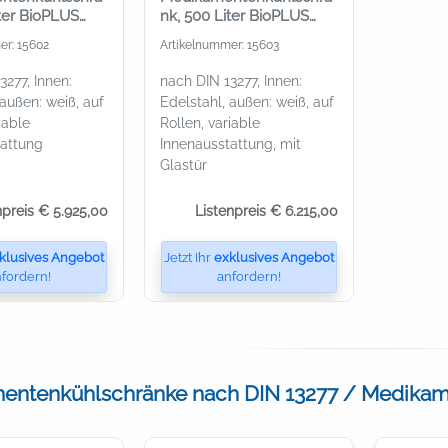
iter BioPLUS
nk, 500 Liter BioPLUS
D, außen weiß
ER500 MED, außen weiß
er: 15602
Artikelnummer: 15603
3277, Innen:
nach DIN 13277, Innen:
 außen: weiß, auf
Edelstahl, außen: weiß, auf
iable
Rollen, variable
tattung
Innenausstattung, mit
Glastür
npreis € 5.925,00
Listenpreis € 6.215,00
klusives Angebot
Jetzt Ihr
exklusives Angebot
fordern!
anfordern!
entenkühlschränke nach DIN 13277 / Medikame