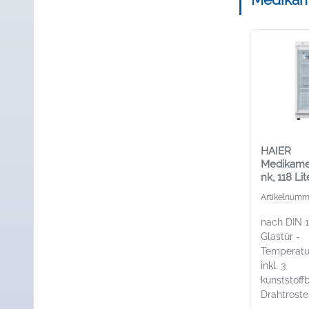
HAIER
Medikame
nk, 118 Li
mit Umluf
Artikelnumm
nach DIN 1
Glastür -
Temperatur
inkl. 3
kunststoff
Drahtroste