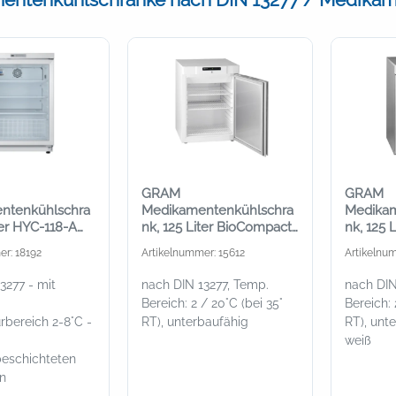
GRAM
GRAM
ntenkühlschra
Medikamentenkühlschra
Medikam
ter HYC-118-A
nk, 125 Liter BioCompact
nk, 125 
tkühlung
II RR 210 Med, außen
II RR 21
er: 18192
Artikelnummer: 15612
Artikelnum
weiß
3277 - mit
nach DIN 13277, Temp.
nach DIN
Bereich: 2 / 20°C (bei 35°
Bereich: 
bereich 2-8°C -
RT), unterbaufähig
RT), unt
weiß
beschichteten
n