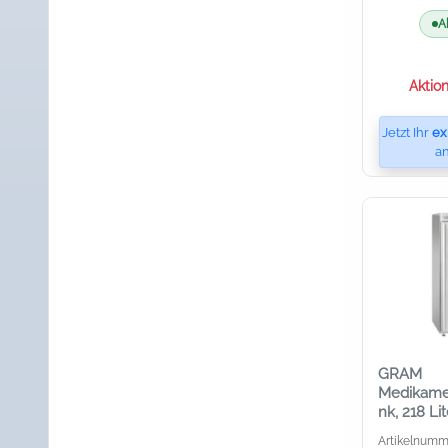
A
Aktion
Jetzt Ihr
ex
an
GRAM
Medikame
nk, 218 L
II RR 310, 
Artikelnumme