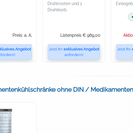
Drahtrosten und 1
Einlege
Drahtkorb
Preis: a. A.
Listenpreis € 969,00
Akti
klusives Angebot
Jetzt Ihr
exklusives Angebot
Jetzt Ihr
fordern!
anfordern!
entenkühlschränke ohne DIN / Medikamentenk