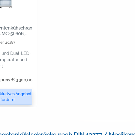
ntenkühschran
°C MC-5L606,
er: 40287
r und Dual-LED-
emperatur und
it
npreis € 3.300,00
klusives Angebot
fordern!
ntenkühlschränke nach DIN 13277 / Medikame