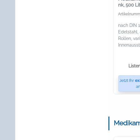
nk, 500 L
ER500 ME
Artikelnumm
nach DIN 1
Edelstahl,
Rollen, var
Innenauss
Liste
Jetzt Ihr
ex
an
Medikam