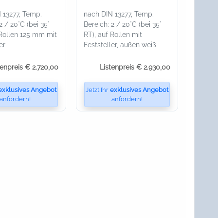
 13277, Temp.
nach DIN 13277, Temp.
2 / 20°C (bei 35°
Bereich: 2 / 20°C (bei 35°
 Rollen 125 mm mit
RT), auf Rollen mit
er
Feststeller, außen weiß
tenpreis € 2.720,00
Listenpreis € 2.930,00
exklusives Angebot
Jetzt Ihr
exklusives Angebot
anfordern!
anfordern!