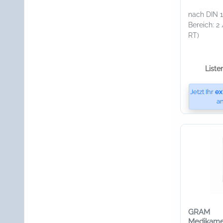
weiß
nach DIN 1
Bereich: 2 
RT)
Liste
Jetzt Ihr
ex
an
GRAM
Medikame