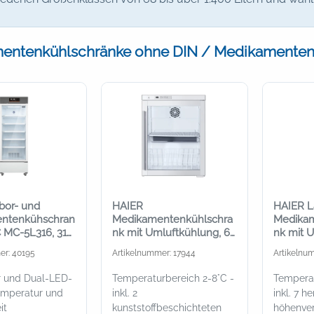
entenkühlschränke ohne DIN / Medikamentenk
bor- und
HAIER
HAIER L
ntenkühschran
Medikamentenkühlschra
Medikam
C MC-5L316, 316
nk mit Umluftkühlung, 68
nk mit 
Liter, Untertischgerät mit
und Glas
er: 40195
Artikelnummer: 17944
Artikelnu
Glastür
r und Dual-LED-
Temperaturbereich 2-8°C -
Temperat
emperatur und
inkl. 2
inkl. 7 h
it
kunststoffbeschichteten
höhenver