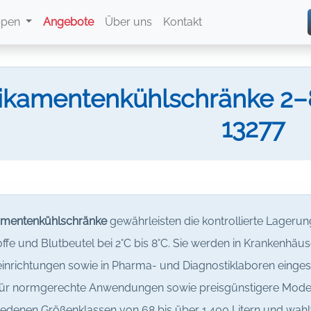
ppen
Angebote
Über uns
Kontakt
kamentenkühlschränke 2–8
13277
mentenkühlschränke
gewährleisten die kontrollierte Lagerun
ffe und Blutbeutel bei 2°C bis 8°C. Sie werden in Krankenhäu
einrichtungen sowie in Pharma- und Diagnostiklaboren einges
ür normgerechte Anwendungen sowie preisgünstigere Modelle 
edenen Größenklassen von 68 bis über 1.400 Litern und wahlw