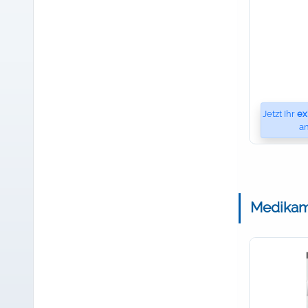
Jetzt Ihr
ex
an
Medikam