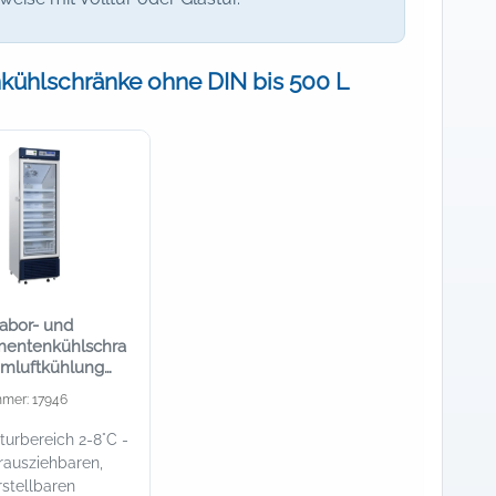
ühlschränke ohne DIN bis 500 L
abor- und
entenkühlschra
Umluftkühlung
tür, 390 Liter
mmer: 17946
urbereich 2-8°C -
erausziehbaren,
stellbaren