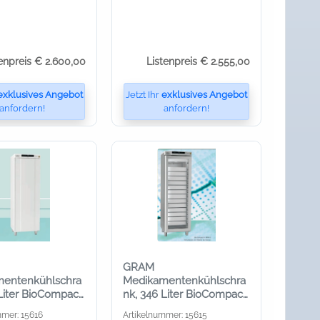
enpreis € 2.600,00
Listenpreis € 2.555,00
exklusives Angebot
Jetzt Ihr
exklusives Angebot
anfordern!
anfordern!
GRAM
entenkühlschra
Medikamentenkühlschra
Liter BioCompact
nk, 346 Liter BioCompact
0 Med, außen
II RR 410 Med, mit Glastür
mmer: 15616
Artikelnummer: 15615