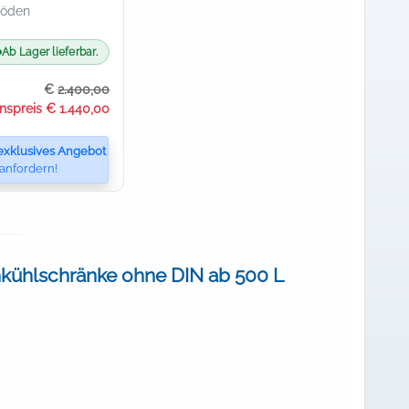
böden
Ab Lager lieferbar.
€
2.400,00
onspreis € 1.440,00
exklusives Angebot
anfordern!
ühlschränke ohne DIN ab 500 L