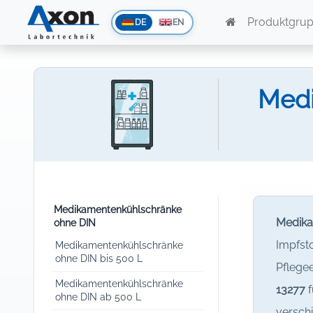
Produktgru
DE
EN
Medi
Medikamentenkühlschränke
Medika
ohne DIN
Impfsto
Medikamentenkühlschränke
ohne DIN bis 500 L
Pflege
Medikamentenkühlschränke
13277
f
ohne DIN ab 500 L
verschi