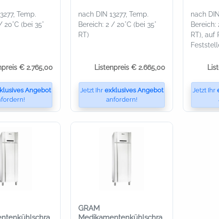
weiß
3277, Temp.
nach DIN 13277, Temp.
nach DIN
/ 20°C (bei 35°
Bereich: 2 / 20°C (bei 35°
Bereich: 
RT)
RT), auf
Feststell
npreis € 2.765,00
Listenpreis € 2.665,00
Lis
klusives Angebot
Jetzt Ihr
exklusives Angebot
Jetzt Ihr
fordern!
anfordern!
GRAM
ntenkühlschra
Medikamentenkühlschra