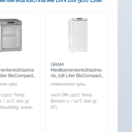
GRAM
entenkühlschra
Medikamentenkühlschra
Liter BioCompact
nk, 218 Liter BioCompact
0 Med, mit Glastür
II RR 310, außen weiß
mer: 15611
Artikelnummer: 15614
 13277, Temp.
nach DIN 13277, Temp.
2 / 20°C (bei 35°
Bereich: 2 / 20°C (bei 35°
erbaufähig, außen
RT)