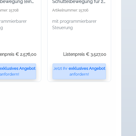
lbewegung (ein
Schüttelbewegung für 2
block)
Wechselblöcke
mmer: 15708
Artikelnummer: 15706
grammierbarer
mit programmierbarer
ng
Steuerung
tenpreis € 2.576,00
Listenpreis € 3.527,00
exklusives Angebot
Jetzt Ihr
exklusives Angebot
anfordern!
anfordern!