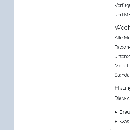
Verfüg
und MK
Wech
Alle M
Falcon-
unters
Modell 
Stand
Häuf
Die wi
Brau
Was 