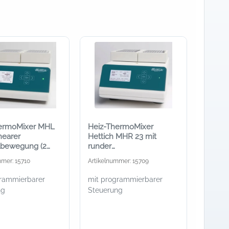
hermoMixer MHL
Heiz-ThermoMixer
inearer
Hettich MHR 23 mit
lbewegung (2
runder
blöcke)
Schüttelbewegung (2
mmer: 15710
Artikelnummer: 15709
Wechselblöcke)
grammierbarer
mit programmierbarer
ng
Steuerung