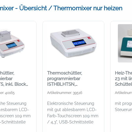
xer - Übersicht / Thermomixer nur heizen
üttler,
Thermoschüttler,
Heiz-T
ierbar
programmierbar
23 mit l
, inkl. Block
ISTHBLHTSN,
Schütte
1,5 mL Röhrchen
Grundgerät ohne Block
Wechsel
er: 40165
Artikelnummer: 39516
Artikelnu
che Steuerung
Elektronische Steuerung
mit pro
blesbarem LCD-
mit gut ablesbarem LCD-
Steueru
hscreen 109 mm
Farb-Touchscreen 109 mm
-Schnittstelle
/ 4,3", USB-Schnittstelle