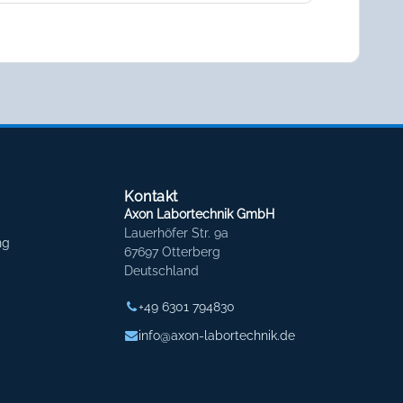
Kontakt
Axon Labortechnik GmbH
Lauerhöfer Str. 9a
ng
67697 Otterberg
Deutschland
+49 6301 794830
info@axon-labortechnik.de