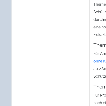
Thermo
Schütte
durchm
eine h
Extrakt
Therm
Für An
ohne K
ab 2.81
Schütt
Therm
Für Pr
nach e