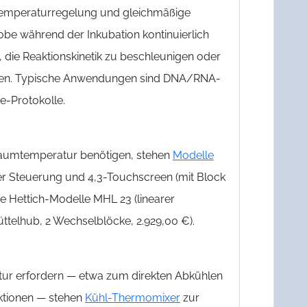
 Temperaturregelung und gleichmäßige
obe während der Inkubation kontinuierlich
die Reaktionskinetik zu beschleunigen oder
llen. Typische Anwendungen sind DNA/RNA-
e-Protokolle.
Raumtemperatur benötigen, stehen
Modelle
er Steuerung und 4,3-Touchscreen (mit Block
ie Hettich-Modelle MHL 23 (linearer
ttelhub, 2 Wechselblöcke, 2.929,00 €).
tur erfordern — etwa zum direkten Abkühlen
ktionen — stehen
Kühl-Thermomixer
zur