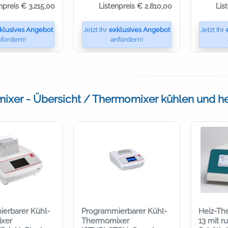
npreis € 3.215,00
Listenpreis € 2.810,00
Lis
klusives Angebot
Jetzt Ihr
exklusives Angebot
Jetzt Ihr
fordern!
anfordern!
xer - Übersicht / Thermomixer kühlen und h
erbarer Kühl-
Programmierbarer Kühl-
Heiz-T
xer
Thermomixer
13 mit r