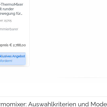
z-ThermoMixer
t runder
bewegung für
chselblock
er: 15705
ammierbarer
npreis € 2.788,00
klusives Angebot
fordern!
momixer: Auswahlkriterien und Model