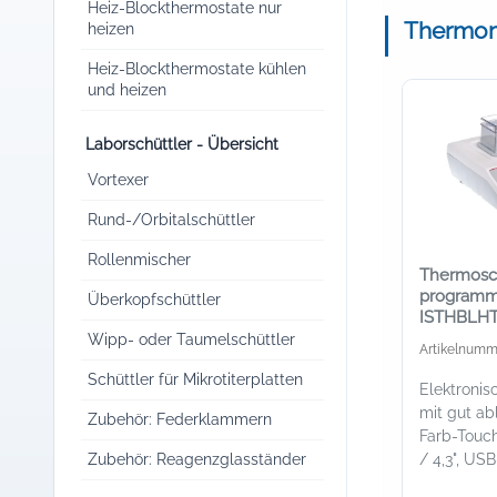
Heiz-Blockthermostate nur
Thermomi
heizen
Heiz-Blockthermostate kühlen
und heizen
Laborschüttler - Übersicht
Vortexer
Rund-/Orbitalschüttler
Rollenmischer
Thermosch
programm
Überkopfschüttler
ISTHBLHTS
für 24 x 
Wipp- oder Taumelschüttler
Artikelnumm
Schüttler für Mikrotiterplatten
Elektronis
mit gut a
Zubehör: Federklammern
Farb-Touc
Zubehör: Reagenzglasständer
/ 4,3", USB