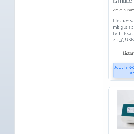
ISTHBLCTS
für 24 x 
Artikelnumm
Elektronis
mit gut a
Farb-Touc
/ 4,3", USB
Liste
Jetzt Ihr
ex
an