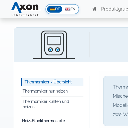
Produktgru
DE
EN
Thermomixer - Übersicht
Thermo
Thermomixer nur heizen
Mischen
Thermomixer kühlen und
Modell
heizen
zwei W
Heiz-Blockthermostate