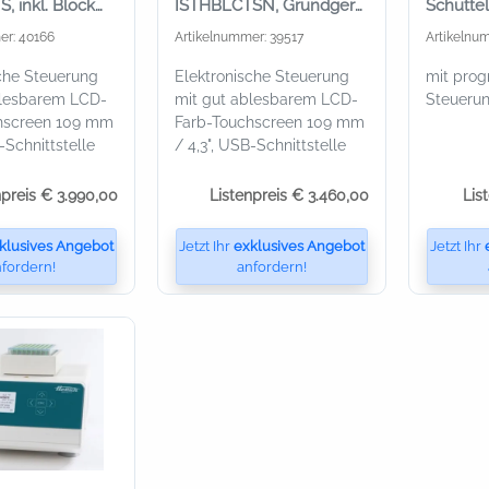
, inkl. Block
ISTHBLCTSN, Grundgerät
Schütte
1,5 mL Röhrchen
ohne Block
Wechsel
er: 40166
Artikelnummer: 39517
Artikelnu
che Steuerung
Elektronische Steuerung
mit pro
blesbarem LCD-
mit gut ablesbarem LCD-
Steueru
hscreen 109 mm
Farb-Touchscreen 109 mm
-Schnittstelle
/ 4,3", USB-Schnittstelle
npreis € 3.990,00
Listenpreis € 3.460,00
Lis
klusives Angebot
Jetzt Ihr
exklusives Angebot
Jetzt Ihr
fordern!
anfordern!