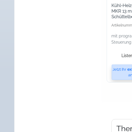
Kühl-Hei
MKR 13 mi
Schüttel
einen We
Artikelnumm
mit progr
Steuerung
Liste
Jetzt Ihr
ex
an
Ther