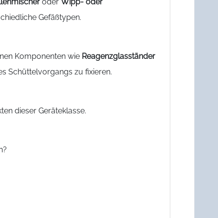
llenmischer
oder
Wipp- oder
chiedliche Gefäßtypen.
können Komponenten wie
Reagenzglasständer
 Schüttelvorgangs zu fixieren.
ten dieser Geräteklasse.
n?