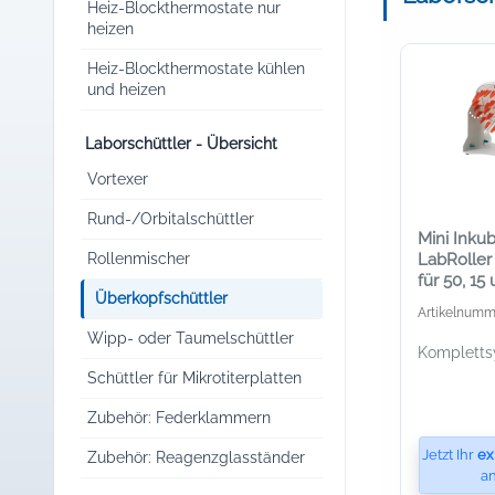
Heiz-Blockthermostate nur
heizen
Heiz-Blockthermostate kühlen
und heizen
Laborschüttler - Übersicht
Vortexer
Rund-/Orbitalschüttler
Mini Inkub
Rollenmischer
LabRoller 
für 50, 15
Überkopfschüttler
Röhrchen
Artikelnumm
Wipp- oder Taumelschüttler
Komplett
Schüttler für Mikrotiterplatten
Zubehör: Federklammern
Jetzt Ihr
ex
Zubehör: Reagenzglasständer
an