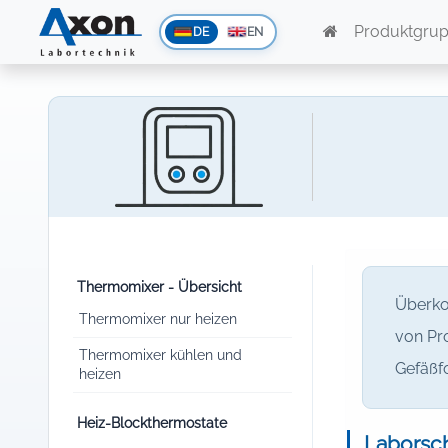
Produktgru
DE
EN
Thermomixer - Übersicht
Überko
Thermomixer nur heizen
von Pro
Thermomixer kühlen und
Gefäßf
heizen
Heiz-Blockthermostate
Laborsch