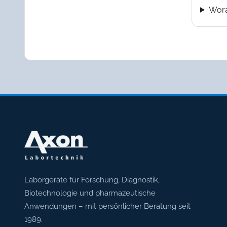
Wora
Axon Labortechnik
Laborgeräte für Forschung, Diagnostik,
Biotechnologie und pharmazeutische
Anwendungen – mit persönlicher Beratung seit
1989.