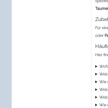
spezif
Taumel
Zube
Für ei
oder
F
Häufi
Hier fi
Wofü
Welc
Wie 
Welc
Welc
Wie 