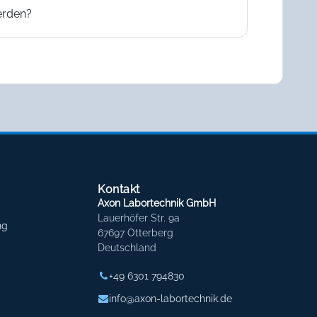
erden?
Kontakt
Axon Labortechnik GmbH
Lauerhöfer Str. 9a
ng
67697 Otterberg
Deutschland
+49 6301 794830
info@axon-labortechnik.de