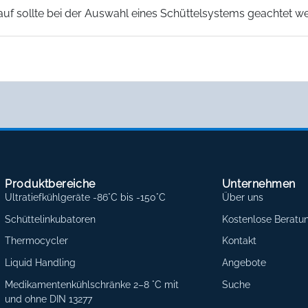
uf sollte bei der Auswahl eines Schüttelsystems geachtet w
Produktbereiche
Unternehmen
Ultratiefkühlgeräte -86°C bis -150°C
Über uns
Schüttelinkubatoren
Kostenlose Beratu
Thermocycler
Kontakt
Liquid Handling
Angebote
Medikamentenkühlschränke 2–8 °C mit
Suche
und ohne DIN 13277