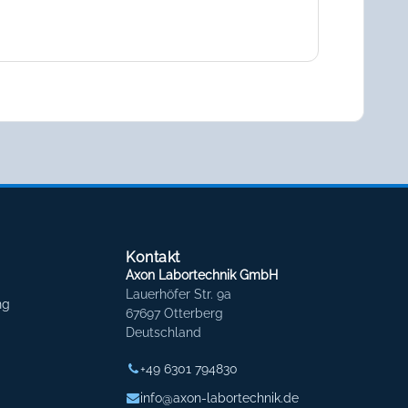
Kontakt
Axon Labortechnik GmbH
Lauerhöfer Str. 9a
ng
67697 Otterberg
Deutschland
+49 6301 794830
info@axon-labortechnik.de