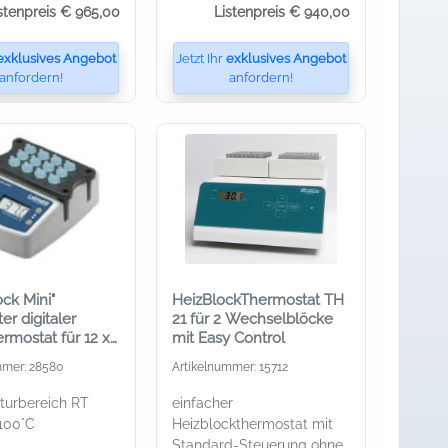
stenpreis € 965,00
Listenpreis € 940,00
exklusives Angebot
Jetzt Ihr
exklusives Angebot
anfordern!
anfordern!
ck Mini"
HeizBlockThermostat TH
r digitaler
21 für 2 Wechselblöcke
rmostat für 12 x
mit Easy Control
mmer: 28580
Artikelnummer: 15712
turbereich RT
einfacher
 100°C
Heizblockthermostat mit
Standard-Steuerung ohne