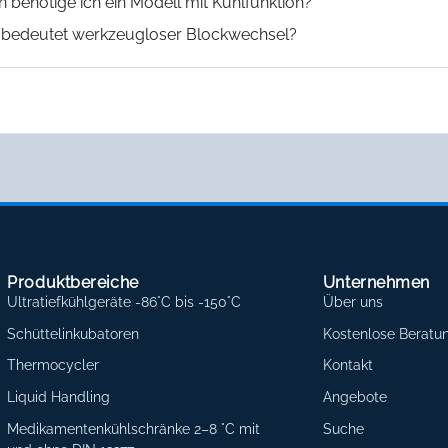
 benötige ich ein Modell mit Kühlfunktion?
bedeutet werkzeugloser Blockwechsel?
Produktbereiche
Unternehmen
Ultratiefkühlgeräte -86°C bis -150°C
Über uns
Schüttelinkubatoren
Kostenlose Beratu
Thermocycler
Kontakt
Liquid Handling
Angebote
Medikamentenkühlschränke 2–8 °C mit
Suche