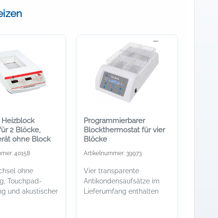
eizen
r Heizblock
Programmierbarer
ür 2 Blöcke,
Blockthermostat für vier
rät ohne Block
Blöcke
mmer: 40158
Artikelnummer: 39973
chsel ohne
Vier transparente
g, Touchpad-
Antikondensaufsätze im
g und akustischer
Lieferumfang enthalten