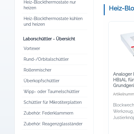
Heiz-Blockthermostate nur
Heiz-Blo
heizen
Heiz-Blockthermostate kühlen
und heizen
Laborschüttler - Übersicht
Vortexer
Rund-/Orbitalschüttler
Rollenmischer
Analoger 
HB1AL für 
Überkopfschüttler
Grundgerä
Wipp- oder Taumelschüttler
Artikelnumm
Schüttler für Mikrotiterplatten
Blockwech
Werkzeug,
Zubehör: Federklammern
Justierknö
Zubehör: Reagenzglasständer