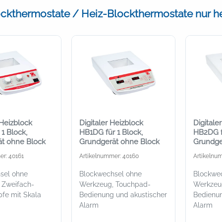
ckthermostate / Heiz-Blockthermostate nur h
Heizblock
Digitaler Heizblock
Digitale
1 Block,
HB1DG für 1 Block,
HB2DG f
t ohne Block
Grundgerät ohne Block
Grundge
er: 40161
Artikelnummer: 40160
Artikelnu
sel ohne
Blockwechsel ohne
Blockwe
 Zweifach-
Werkzeug, Touchpad-
Werkzeu
pfe mit Skala
Bedienung und akustischer
Bedienun
Alarm
Alarm