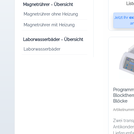
Lis
Magnetrührer - Übersicht
Magnetrührer ohne Heizung
Jetzt Ihr
ex
an
Magnetrührer mit Heizung
Laborwasserbäder - Übersicht
Laborwasserbäder
Programm
Blockther
Blöcke
Artikelnumm
Zwei trans
Antikonde
Lieferumfa