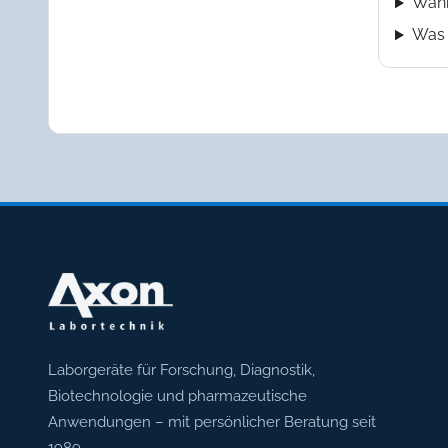
Wann
Was 
Axon Labortechnik
Laborgeräte für Forschung, Diagnostik,
Biotechnologie und pharmazeutische
Anwendungen – mit persönlicher Beratung seit