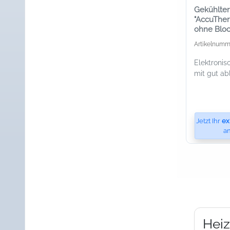
Gekühlte
"AccuTher
ohne Blo
Artikelnumm
Elektronis
mit gut a
Jetzt Ihr
ex
an
Heiz