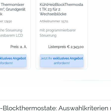
r Thermomixer
KühlHeizBlockThermosta
m", Grundgerät
t TK 23 für 2
ck
Wechselblöcke
er: 17490
Artikelnummer: 15711
che Steuerung
mit programmierbarer
blesbarem LCD
Steuerung
Preis: a. A.
Listenpreis € 2.343,00
klusives Angebot
Jetzt Ihr
exklusives Angebot
fordern!
anfordern!
-Blockthermostate: Auswahlkriterien