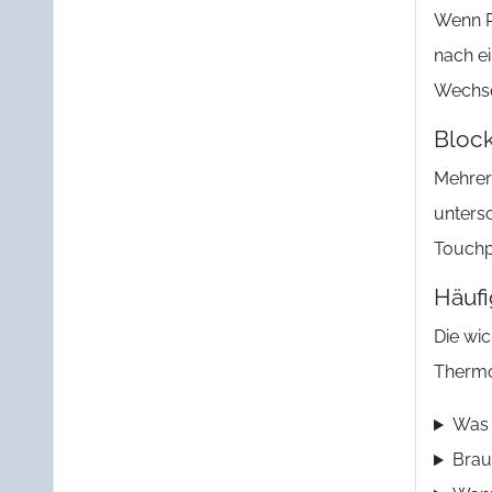
Wenn P
nach e
Wechse
Bloc
Mehrer
unters
Touchp
Häufi
Die wi
Thermo
Was 
Brau