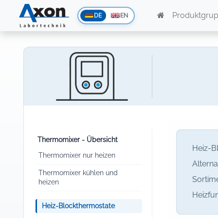
Produktgru
DE
EN
Thermomixer - Übersicht
Heiz-B
Thermomixer nur heizen
Altern
Thermomixer kühlen und
Sortime
heizen
Heizfun
Heiz-Blockthermostate