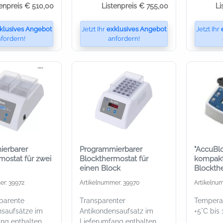
tenpreis € 510,00
Listenpreis € 755,00
Li
klusives Angebot
Jetzt Ihr
exklusives Angebot
Jetzt Ihr
fordern!
anfordern!
ierbarer
Programmierbarer
"AccuBlo
mostat für zwei
Blockthermostat für
kompakte
einen Block
Blockthe
1,5 ml
er: 39972
Artikelnummer: 39970
Artikelnu
parente
Transparenter
Tempera
nsaufsätze im
Antikondensaufsatz im
+5°C bis
ng enthalten
Lieferumfang enthalten