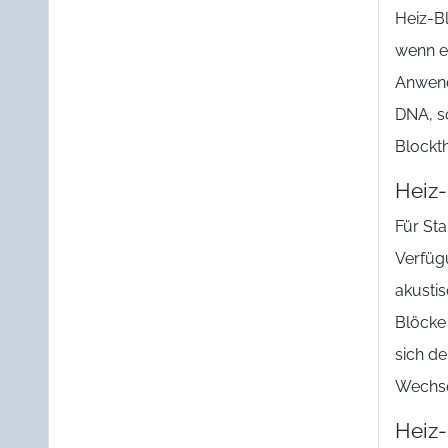
Heiz-B
wenn e
Anwend
DNA, s
Blockt
Heiz-
Für St
Verfüg
akusti
Blöcke
sich de
Wechse
Heiz-