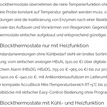
lockthermostate übernehmen die reine Temperierfunktion oh
ine Probe konstant auf Temperatur gehalten werden muss, o
ungen sind die Inaktivierung von Enzymen nach einer Reakti
owie das Auftauen und Vorwärmen von Reagenzien. Gegenü
hermostate einfacher aufgebaut und entsprechend günstiger.
Blockthermostate nur mit Heizfunktion
andardanwendungen ohne Kühlbedarf steht ein breites Sorti
ung: vom einfachen analogen HB1AL (510,00 €) über digital
schem Alarm (HB1DG, HB2DG, 755,00 €–965,00 €) bis zur prog
 (400,00 €–940,00 €, mit Antikondensaufsätzen im Lieferumf
r kompakte AccuBlock Mini (Temperaturbereich RT+5°C bis 100°
lblöcke mit einfacher Easy-Control-Bedienung ohne Program
Blockthermostate mit Kühl- und Heizfunktion