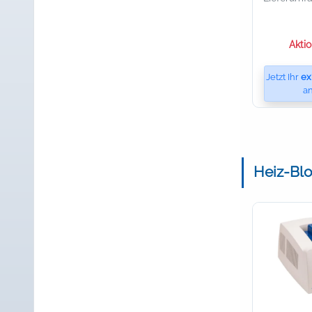
Akti
Jetzt Ihr
ex
an
Heiz-Blo