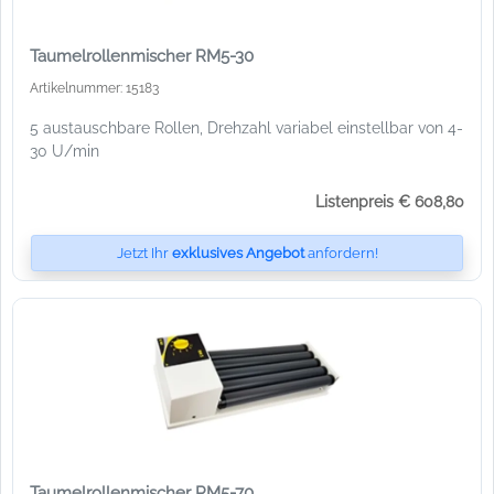
Taumelrollenmischer RM5-30
Artikelnummer: 15183
5 austauschbare Rollen, Drehzahl variabel einstellbar von 4-
30 U/min
Listenpreis € 608,80
Jetzt Ihr
exklusives Angebot
anfordern!
Taumelrollenmischer RM5-70