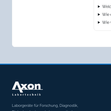
Welc
Wie 
Wie 
Axon Labortechnik
Laborgeräte für Forschung, Diagnostik,