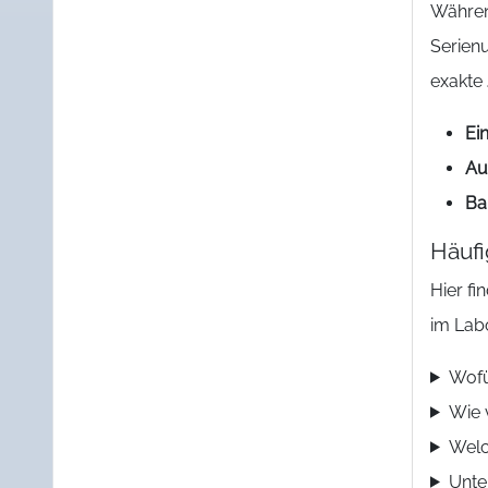
Währen
Serien
exakte
Ei
Au
Ba
Häufi
Hier f
im Labo
Wofü
Wie 
Welc
Unte