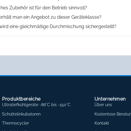
hes Zubehör ist für den Betrieb sinnvoll?
erhält man ein Angebot zu dieser Geräteklasse?
wird eine gleichmäßige Durchmischung sichergestellt?
Produktbereiche
Unternehmen
Ultratiefkühlgeräte -86°C bis -150°C
Über uns
Schüttelinkubatoren
Kostenlose Beratu
Thermocycler
Kontakt