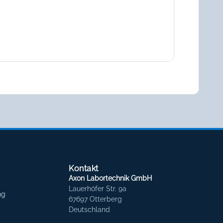
Kontakt
Axon Labortechnik GmbH
Lauerhöfer Str. 9a
ng
67697 Otterberg
Deutschland