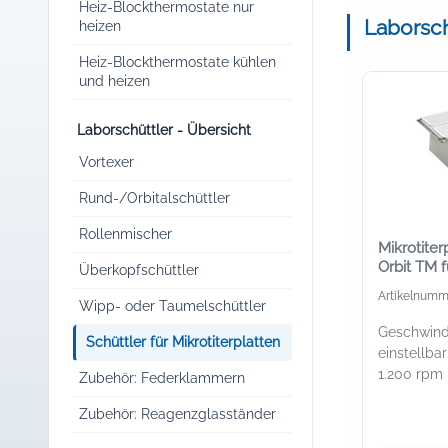
Heiz-Blockthermostate nur
Laborschü
heizen
Heiz-Blockthermostate kühlen
und heizen
Laborschüttler - Übersicht
Vortexer
Rund-/Orbitalschüttler
Rollenmischer
Mikrotiter
Orbit TM f
Überkopfschüttler
Artikelnumm
Wipp- oder Taumelschüttler
Geschwind
Schüttler für Mikrotiterplatten
einstellba
1.200 rpm
Zubehör: Federklammern
Zubehör: Reagenzglasständer