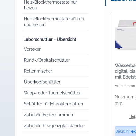
Heiz-Blockthermostate nur
heizen
Heiz-Blockthermostate kühlen
und heizen
Laborschüttler - Übersicht
Vortexer
Rund-/Orbitalschüttler
Wasserba
Rollenmischer
digital, bis
mit Edels
Überkopfschüttler
Artikelnumm
Wipp- oder Taumelschüttler
Nutzraum:
mm
Schüttler für Mikrotiterplatten
Zubehör: Federklammern
Lis
Zubehör: Reagenzglasständer
Jetzt Ihr
ex