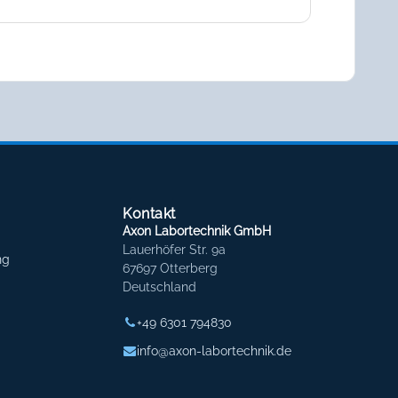
Kontakt
Axon Labortechnik GmbH
Lauerhöfer Str. 9a
ng
67697 Otterberg
Deutschland
+49 6301 794830
info@axon-labortechnik.de