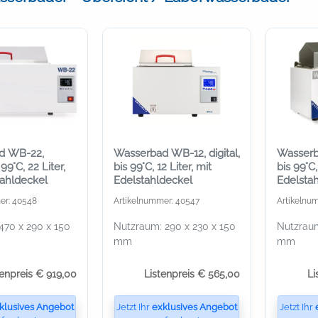
d WB-22,
Wasserbad WB-12, digital,
Wasserba
 99°C, 22 Liter,
bis 99°C, 12 Liter, mit
bis 99°C,
tahldeckel
Edelstahldeckel
Edelsta
er: 40548
Artikelnummer: 40547
Artikelnu
470 x 290 x 150
Nutzraum: 290 x 230 x 150
Nutzraum
mm
mm
tenpreis € 919,00
Listenpreis € 565,00
Li
klusives Angebot
Jetzt Ihr
exklusives Angebot
Jetzt Ihr