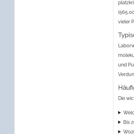
platzkr
(565,0
vieler 
Typi
Laborw
moleku
und Pu
Verdun
Häufi
Die wi
Welc
Bis 
Wozu