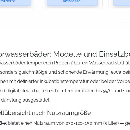
fordern!
anfordern!
rwasserbäder: Modelle und Einsatzb
asserbäder temperieren Proben über ein Wasserbad statt üb
esonders gleichmäßige und schonende Erwärmung, etwa bei
nen mit definierter Inkubationstemperatur oder bei der Vorb
ind digital steuerbar, erreichen Temperaturen bis 99°C und si
rdunstung ausgestattet.
llübersicht nach Nutzraumgröße
B-5
bietet einen Nutzraum von 270×120×150 mm (5 Liter) — ge