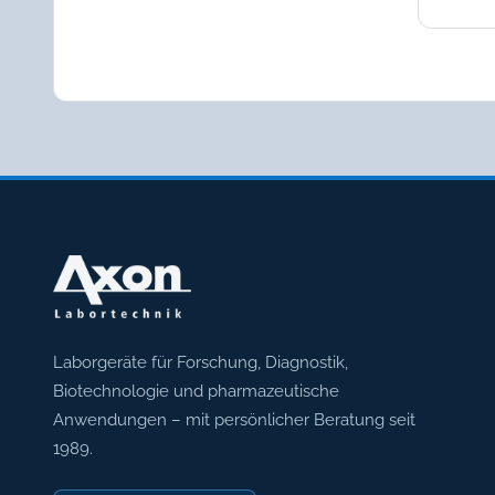
Axon Labortechnik
Laborgeräte für Forschung, Diagnostik,
Biotechnologie und pharmazeutische
Anwendungen – mit persönlicher Beratung seit
1989.