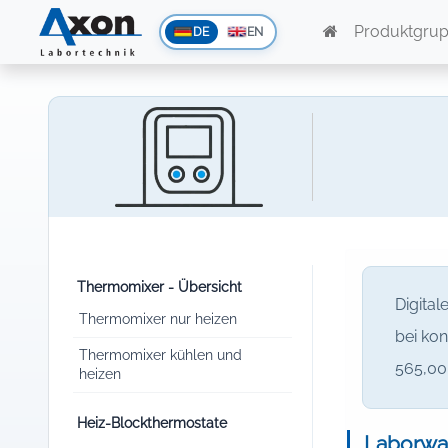
Produktgru
DE
EN
Thermomixer - Übersicht
Digita
Thermomixer nur heizen
bei kon
Thermomixer kühlen und
565,00 
heizen
Heiz-Blockthermostate
Laborwas