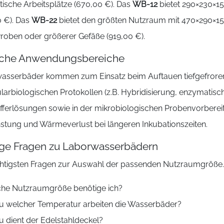
itische Arbeitsplätze (670,00 €). Das
WB-12
bietet 290×230×15
0 €). Das
WB-22
bietet den größten Nutzraum mit 470×290×150 
Proben oder größerer Gefäße (919,00 €).
sche Anwendungsbereiche
asserbäder kommen zum Einsatz beim Auftauen tiefgefrorener
larbiologischen Protokollen (z.B. Hybridisierung, enzymati
fferlösungen sowie in der mikrobiologischen Probenvorbereit
stung und Wärmeverlust bei längeren Inkubationszeiten.
ge Fragen zu Laborwasserbädern
chtigsten Fragen zur Auswahl der passenden Nutzraumgröße.
he Nutzraumgröße benötige ich?
zu welcher Temperatur arbeiten die Wasserbäder?
 dient der Edelstahldeckel?