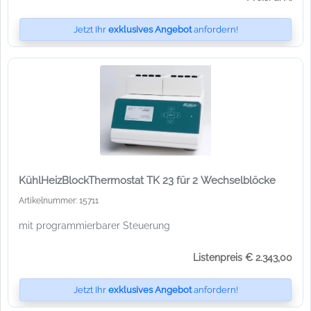
Jetzt Ihr
exklusives Angebot
anfordern!
KühlHeizBlockThermostat TK 23 für 2 Wechselblöcke
Artikelnummer: 15711
mit programmierbarer Steuerung
Listenpreis € 2.343,00
Jetzt Ihr
exklusives Angebot
anfordern!