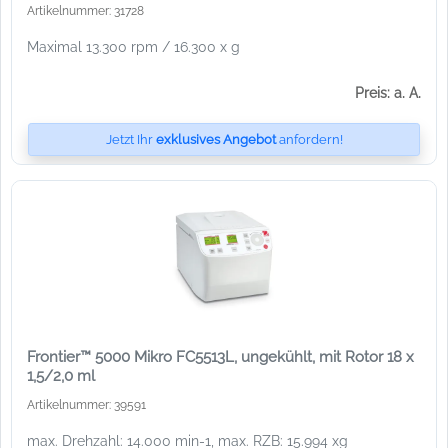
Artikelnummer: 31728
Maximal 13.300 rpm / 16.300 x g
Preis: a. A.
Jetzt Ihr
exklusives Angebot
anfordern!
Frontier™ 5000 Mikro FC5513L, ungekühlt, mit Rotor 18 x
1,5/2,0 ml
Artikelnummer: 39591
max. Drehzahl: 14.000 min-1, max. RZB: 15.994 xg