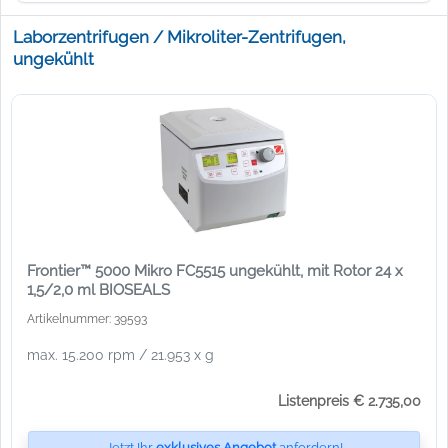
Laborzentrifugen / Mikroliter-Zentrifugen,
ungekühlt
Frontier™ 5000 Mikro FC5515 ungekühlt, mit Rotor 24 x
1,5/2,0 ml BIOSEALS
Artikelnummer: 39593
max. 15.200 rpm / 21.953 x g
Listenpreis € 2.735,00
Jetzt Ihr
exklusives Angebot
anfordern!