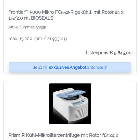
Frontier™ 5000 Mikro FC5515R gekühlt, mit Rotor 24 x
1,5/2,0 ml BIOSEALS
Artikelnummer: 39595
max. 15.200 rpm / 21.953 x g
Listenpreis € 5.845,00
Jetzt Ihr
exklusives Angebot
anfordern!
Prism R Kühl-Mikroliterzentrifuge mit Rotor für 24 x