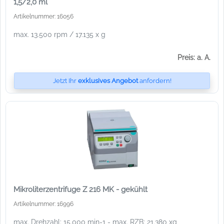
1,5/2,0 ml
Artikelnummer: 16056
max. 13.500 rpm / 17.135 x g
Preis: a. A.
Jetzt Ihr
exklusives Angebot
anfordern!
Mikroliterzentrifuge Z 216 MK - gekühlt
Artikelnummer: 16996
max. Drehzahl: 15.000 min-1 - max. RZB: 21.380 xg