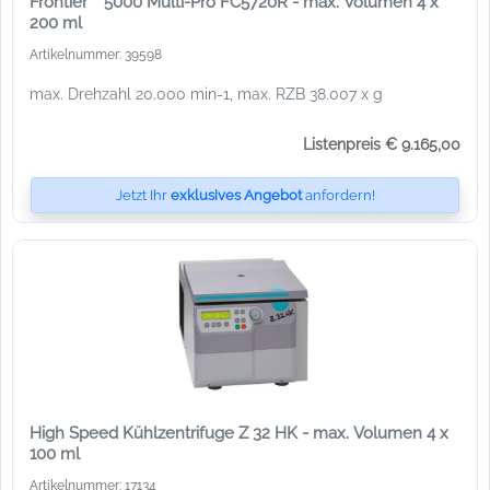
Frontier™ 5000 Multi-Pro FC5720R - max. Volumen 4 x
200 ml
Artikelnummer: 39598
max. Drehzahl 20.000 min-1, max. RZB 38.007 x g
Listenpreis € 9.165,00
Jetzt Ihr
exklusives Angebot
anfordern!
High Speed Kühlzentrifuge Z 32 HK - max. Volumen 4 x
100 ml
Artikelnummer: 17134