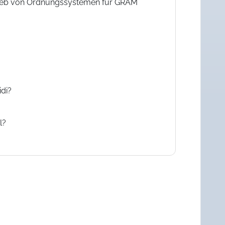
trieb von Ordnungssystemen für GRAM
idi?
l?