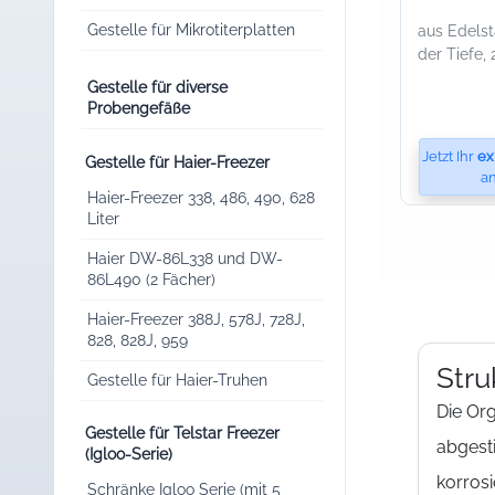
Gestelle für Mikrotiterplatten
aus Edelst
der Tiefe, 
Gestelle für diverse
Probengefäße
Jetzt Ihr
ex
Gestelle für Haier-Freezer
an
Haier-Freezer 338, 486, 490, 628
Liter
Haier DW-86L338 und DW-
86L490 (2 Fächer)
Haier-Freezer 388J, 578J, 728J,
828, 828J, 959
Stru
Gestelle für Haier-Truhen
Die Or
Gestelle für Telstar Freezer
abges
(Igloo-Serie)
korrosi
Schränke Igloo Serie (mit 5