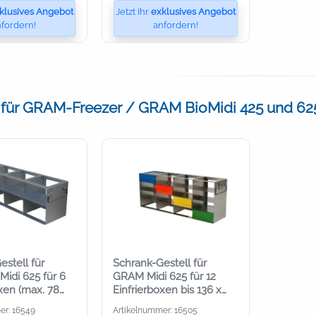
klusives Angebot
Jetzt Ihr
exklusives Angebot
fordern!
anfordern!
 für GRAM-Freezer / GRAM BioMidi 425 und 62
stell für
Schrank-Gestell für
idi 625 für 6
GRAM Midi 625 für 12
xen (max. 78
Einfrierboxen bis 136 x
)
136 mm x 53 mm
er: 16549
Artikelnummer: 16505