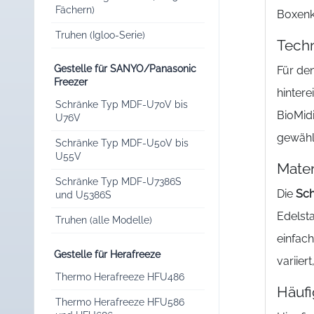
Fächern)
Boxenko
Truhen (Igloo-Serie)
Techn
Gestelle für SANYO/Panasonic
Für de
Freezer
hinter
Schränke Typ MDF-U70V bis
BioMidi
U76V
gewähl
Schränke Typ MDF-U50V bis
U55V
Mater
Schränke Typ MDF-U7386S
Die
Sch
und U5386S
Edelsta
Truhen (alle Modelle)
einfac
Gestelle für Herafreeze
variier
Thermo Herafreeze HFU486
Häufi
Thermo Herafreeze HFU586