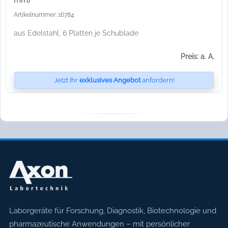
Artikelnummer: 16784
aus Edelstahl, 6 Platten je Schublade
Preis: a. A.
Jetzt Ihr
exklusives Angebot
anfordern!
Axon Labortechnik
Laborgeräte für Forschung, Diagnostik, Biotechnologie und
pharmazeutische Anwendungen – mit persönlicher