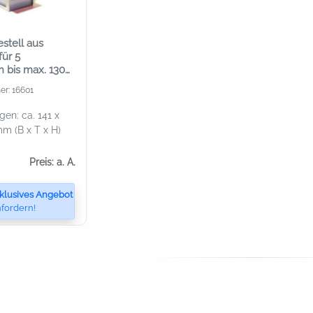
stell aus
für 5
 bis max. 130
er: 16601
en: ca. 141 x
mm (B x T x H)
Preis: a. A.
klusives Angebot
fordern!