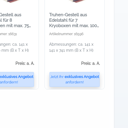
Gestell aus
Truhen-Gestell aus
l für 8
Edelstahl für 7
en mit max. 75
Kryoboxen mit max. 100
he
mm Höhe
mmer: 16631
Artikelnummer: 16596
gen: ca. 141 x
Abmessungen: ca. 141 x
6 mm (B x T x H)
141 x 741 mm (B x T x H)
Preis: a. A.
Preis: a. A.
exklusives Angebot
Jetzt Ihr
exklusives Angebot
anfordern!
anfordern!