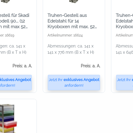
tell für Skadi
Truhen-Gestell aus
Truhen-
ell 90... (12
Edelstahl für 14
Edelstah
n mit max 52
Kryoboxen mit max. 52
Kryobox
)
mm Höhe
mm Hö
er: 16619
Artikelnummer: 16624
Artikelnu
en: ca. 141 x
Abmessungen: ca. 141 x
Abmessun
mm (B x T x H)
141 x 776 mm (B x T x H)
141 x 64
Preis: a. A.
Preis: a. A.
klusives Angebot
Jetzt Ihr
exklusives Angebot
Jetzt Ihr
fordern!
anfordern!