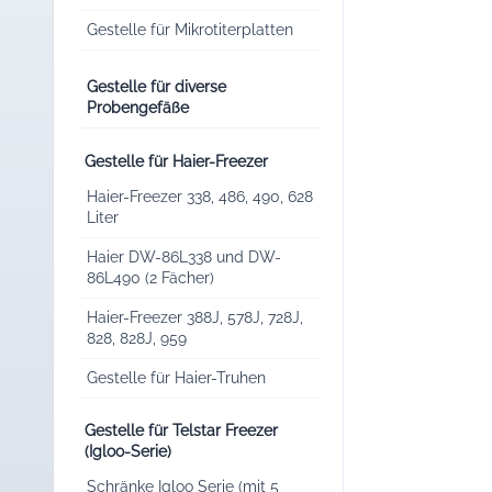
Gestelle für Mikrotiterplatten
Gestelle für diverse
Probengefäße
Gestelle für Haier-Freezer
Haier-Freezer 338, 486, 490, 628
Liter
Haier DW-86L338 und DW-
86L490 (2 Fächer)
Haier-Freezer 388J, 578J, 728J,
828, 828J, 959
Gestelle für Haier-Truhen
Gestelle für Telstar Freezer
(Igloo-Serie)
Schränke Igloo Serie (mit 5