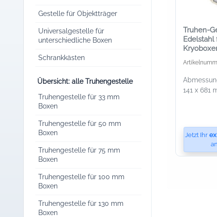
Gestelle für Objektträger
Truhen-Ge
Universalgestelle für
Edelstahl 
unterschiedliche Boxen
Kryoboxen
mm Höhe
Schrankkästen
Artikelnumm
Abmessung
Übersicht: alle Truhengestelle
141 x 681 
Truhengestelle für 33 mm
Boxen
Truhengestelle für 50 mm
Boxen
Jetzt Ihr
ex
an
Truhengestelle für 75 mm
Boxen
Truhengestelle für 100 mm
Boxen
Truhengestelle für 130 mm
Boxen