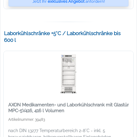
Jetzt Ihr
exklusives Angebot
anfordern!
Laborkühlschränke +5°C / Laborkühlschränke bis
600 l
AXON Medikamenten- und Laborkühlschrank mit Glastür
MPC-5V416, 416 l Volumen
Artikelnummer: 39483
nach DIN 13277 Temperaturbereich 2-8°C - inkl. 5
herausziehbaren, höhenverstellbaren Einlegeböden