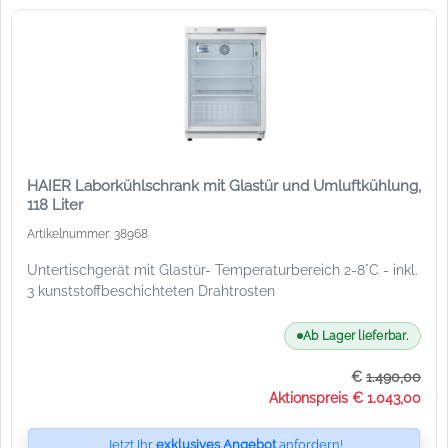
HAIER Laborkühlschrank mit Glastür und Umluftkühlung,
118 Liter
Artikelnummer: 38968
Untertischgerät mit Glastür- Temperaturbereich 2-8°C - inkl.
3 kunststoffbeschichteten Drahtrosten
Ab Lager lieferbar.
€
1.490,00
Aktionspreis € 1.043,00
Jetzt Ihr
exklusives Angebot
anfordern!