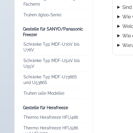
Fächern)
Sind 
Truhen (Igloo-Serie)
Wie 
Welc
Gestelle für SANYO/Panasonic
Freezer
Wie 
Schränke Typ MDF-U70V bis
Waru
U76V
Schränke Typ MDF-U50V bis
U55V
Schränke Typ MDF-U7386S
und U5386S
Truhen (alle Modelle)
Gestelle für Herafreeze
Thermo Herafreeze HFU486
Thermo Herafreeze HFU586