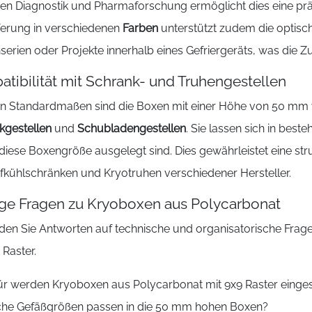
chen Diagnostik und Pharmaforschung ermöglicht dies eine pr
eferung in verschiedenen
Farben
unterstützt zudem die optisch
erien oder Projekte innerhalb eines Gefriergeräts, was die Zu
tibilität mit Schrank- und Truhengestellen
ren Standardmaßen sind die Boxen mit einer Höhe von 50 mm 
kgestellen
und
Schubladengestellen
. Sie lassen sich in bes
 diese Boxengröße ausgelegt sind. Dies gewährleistet eine st
efkühlschränken und Kryotruhen verschiedener Hersteller.
ge Fragen zu Kryoboxen aus Polycarbonat
inden Sie Antworten auf technische und organisatorische F
 Raster.
r werden Kryoboxen aus Polycarbonat mit 9x9 Raster einges
he Gefäßgrößen passen in die 50 mm hohen Boxen?