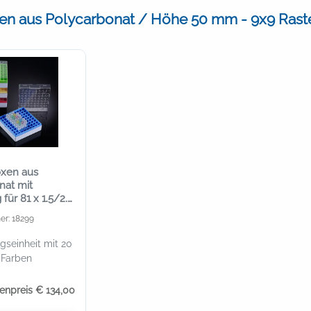
n aus Polycarbonat / Höhe 50 mm - 9x9 Rast
oxen aus
nat mit
für 81 x 1.5/2.0
er: 18299
seinheit mit 20
 Farben
tenpreis € 134,00