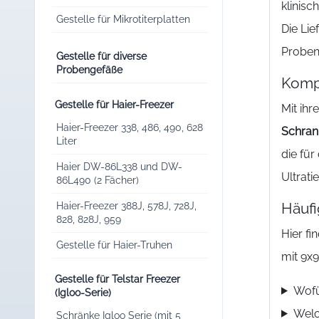
klinis
Gestelle für Mikrotiterplatten
Die Li
Probens
Gestelle für diverse
Probengefäße
Kompa
Gestelle für Haier-Freezer
Mit ih
Haier-Freezer 338, 486, 490, 628
Schran
Liter
die für
Haier DW-86L338 und DW-
Ultrati
86L490 (2 Fächer)
Häufi
Haier-Freezer 388J, 578J, 728J,
828, 828J, 959
Hier f
Gestelle für Haier-Truhen
mit 9x9
Gestelle für Telstar Freezer
Wofü
(Igloo-Serie)
Welc
Schränke Igloo Serie (mit 5